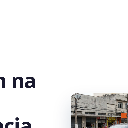
h na
cia,