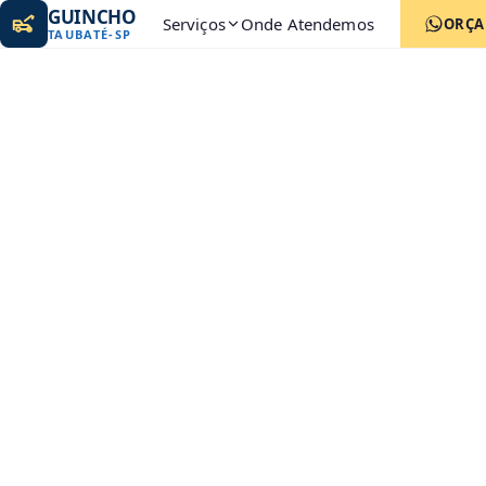
GUINCHO
Serviços
Onde Atendemos
ORÇ
TAUBATÉ
-
SP