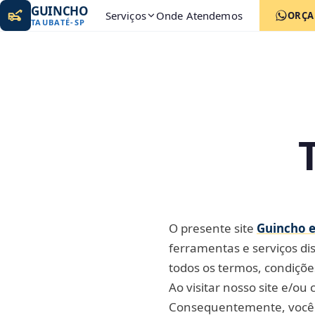
GUINCHO
Serviços
Onde Atendemos
ORÇ
TAUBATÉ
-
SP
O presente site
Guincho 
ferramentas e serviços di
todos os termos, condições
Ao visitar nosso site e/ou
Consequentemente, você c