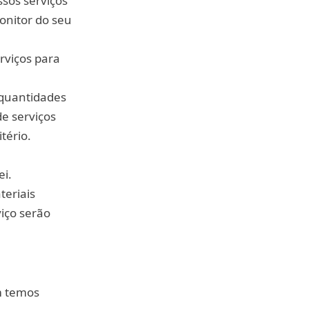
ssos serviços
onitor do seu
rviços para
 quantidades
de serviços
tério.
ei.
teriais
viço serão
m temos