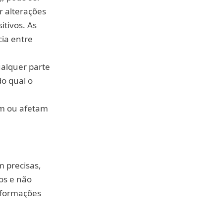
er alterações
itivos. As
cia entre
ualquer parte
do qual o
am ou afetam
m precisas,
os e não
nformações