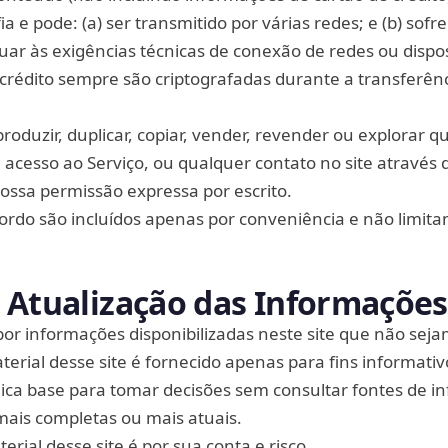
a e pode: (a) ser transmitido por várias redes; e (b) sofr
uar às exigências técnicas de conexão de redes ou dispos
crédito sempre são criptografadas durante a transferên
oduzir, duplicar, copiar, vender, revender ou explorar q
, acesso ao Serviço, ou qualquer contato no site através 
nossa permissão expressa por escrito.
cordo são incluídos apenas por conveniência e não limit
 Atualização das Informações
r informações disponibilizadas neste site que não seja
terial desse site é fornecido apenas para fins informativ
ica base para tomar decisões sem consultar fontes de i
 mais completas ou mais atuais.
erial desse site é por sua conta e risco.