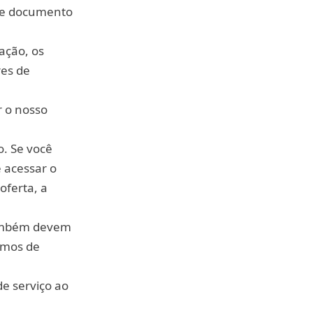
ste documento
tação, os
res de
r o nosso
o. Se você
 acessar o
oferta, a
também devem
ermos de
de serviço ao