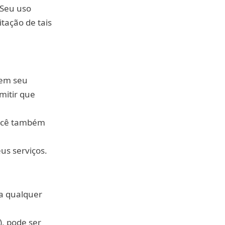
 Seu uso
itação de tais
 em seu
mitir que
Você também
us serviços.
 a qualquer
, pode ser