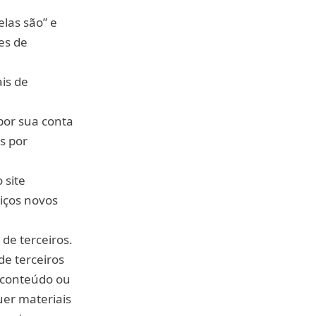
las são” e
es de
is de
por sua conta
s por
 site
viços novos
 de terceiros.
de terceiros
o conteúdo ou
uer materiais