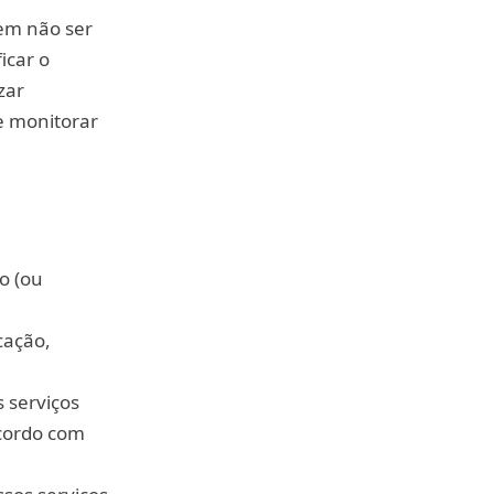
dem não ser
icar o
zar
e monitorar
o (ou
cação,
s serviços
acordo com