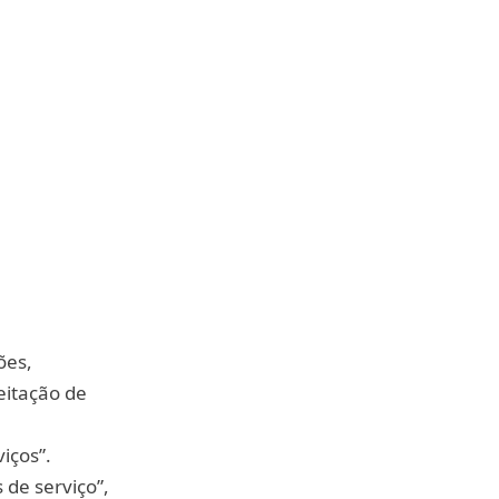
ões,
eitação de
iços”.
de serviço”,