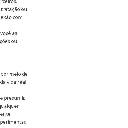
rceiros.
ntratação ou
onexão com
 você as
ações ou
 por meio de
da vida real
e presumir,
 qualquer
mente
xperimentar.