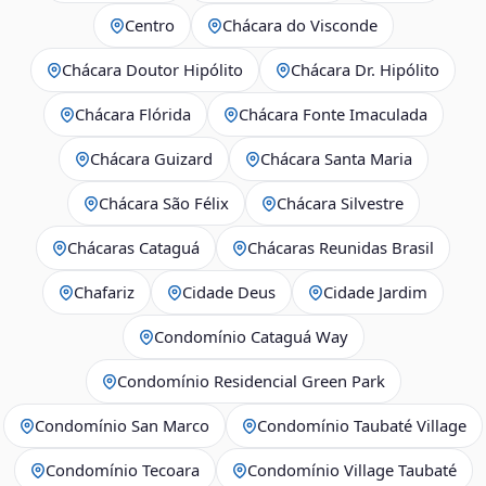
Centro
Chácara do Visconde
Chácara Doutor Hipólito
Chácara Dr. Hipólito
Chácara Flórida
Chácara Fonte Imaculada
Chácara Guizard
Chácara Santa Maria
Chácara São Félix
Chácara Silvestre
Chácaras Cataguá
Chácaras Reunidas Brasil
Chafariz
Cidade Deus
Cidade Jardim
Condomínio Cataguá Way
Condomínio Residencial Green Park
Condomínio San Marco
Condomínio Taubaté Village
Condomínio Tecoara
Condomínio Village Taubaté