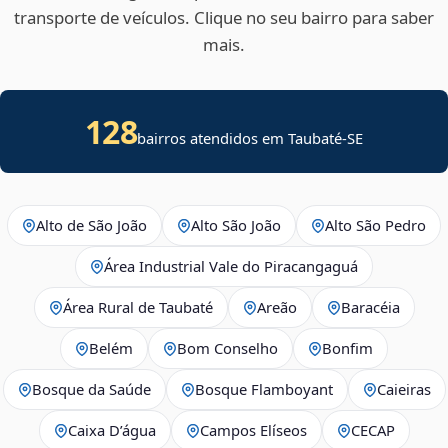
transporte de veículos. Clique no seu bairro para saber
mais.
128
bairros atendidos em
Taubaté
-
SE
Alto de São João
Alto São João
Alto São Pedro
Área Industrial Vale do Piracangaguá
Área Rural de Taubaté
Areão
Baracéia
Belém
Bom Conselho
Bonfim
Bosque da Saúde
Bosque Flamboyant
Caieiras
Caixa D’água
Campos Elíseos
CECAP