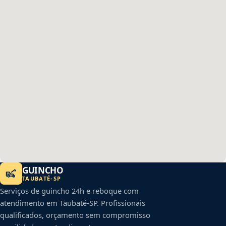
GUINCHO
TAUBATÉ
-
SP
Serviços de guincho 24h e reboque com
atendimento em
Taubaté
-
SP
. Profissionais
qualificados, orçamento sem compromisso