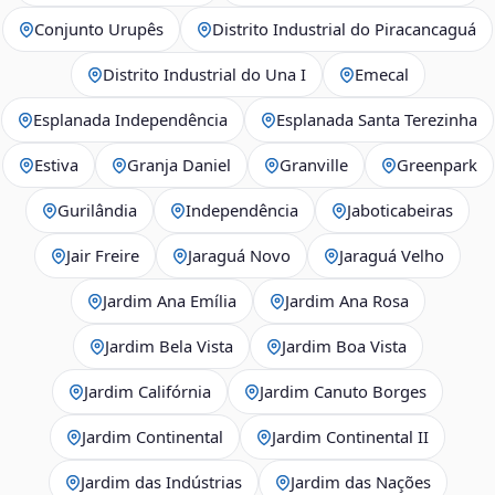
Conjunto Urupês
Distrito Industrial do Piracancaguá
Distrito Industrial do Una I
Emecal
Esplanada Independência
Esplanada Santa Terezinha
Estiva
Granja Daniel
Granville
Greenpark
Gurilândia
Independência
Jaboticabeiras
Jair Freire
Jaraguá Novo
Jaraguá Velho
Jardim Ana Emília
Jardim Ana Rosa
Jardim Bela Vista
Jardim Boa Vista
Jardim Califórnia
Jardim Canuto Borges
Jardim Continental
Jardim Continental II
Jardim das Indústrias
Jardim das Nações