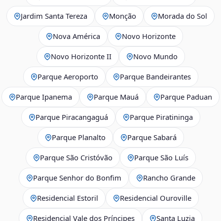
Jardim Santa Tereza
Monção
Morada do Sol
Nova América
Novo Horizonte
Novo Horizonte II
Novo Mundo
Parque Aeroporto
Parque Bandeirantes
Parque Ipanema
Parque Mauá
Parque Paduan
Parque Piracangaguá
Parque Piratininga
Parque Planalto
Parque Sabará
Parque São Cristóvão
Parque São Luís
Parque Senhor do Bonfim
Rancho Grande
Residencial Estoril
Residencial Ouroville
Residencial Vale dos Príncipes
Santa Luzia