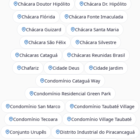
Chácara Doutor Hipólito
Chácara Dr. Hipólito
Chácara Flórida
Chácara Fonte Imaculada
Chácara Guizard
Chácara Santa Maria
Chácara São Félix
Chácara Silvestre
Chácaras Cataguá
Chácaras Reunidas Brasil
Chafariz
Cidade Deus
Cidade Jardim
Condomínio Cataguá Way
Condomínio Residencial Green Park
Condomínio San Marco
Condomínio Taubaté Village
Condomínio Tecoara
Condomínio Village Taubaté
Conjunto Urupês
Distrito Industrial do Piracancaguá