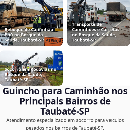
Transporte de
Reboque de Caminhão
Caminhões e Carretas
Baú no Bosque da
no Bosque da Saúde,
Saúde, Taubaté‑SP
Taubaté‑SP
Socorro em Rodovias no
Bosque da Saúde,
Taubaté‑SP
Guincho para Caminhão nos
Principais Bairros de
Taubaté‑SP
Atendimento especializado em socorro para veículos
pesados nos bairros de Taubaté‑SP.