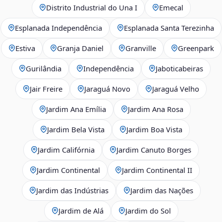
Distrito Industrial do Una I
Emecal
Esplanada Independência
Esplanada Santa Terezinha
Estiva
Granja Daniel
Granville
Greenpark
Gurilândia
Independência
Jaboticabeiras
Jair Freire
Jaraguá Novo
Jaraguá Velho
Jardim Ana Emília
Jardim Ana Rosa
Jardim Bela Vista
Jardim Boa Vista
Jardim Califórnia
Jardim Canuto Borges
Jardim Continental
Jardim Continental II
Jardim das Indústrias
Jardim das Nações
Jardim de Alá
Jardim do Sol