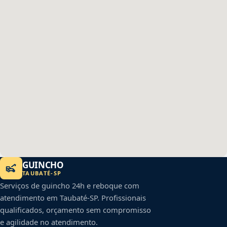
GUINCHO
TAUBATÉ
-
SP
Serviços de guincho 24h e reboque com
atendimento em
Taubaté
-
SP
. Profissionais
qualificados, orçamento sem compromisso
e agilidade no atendimento.