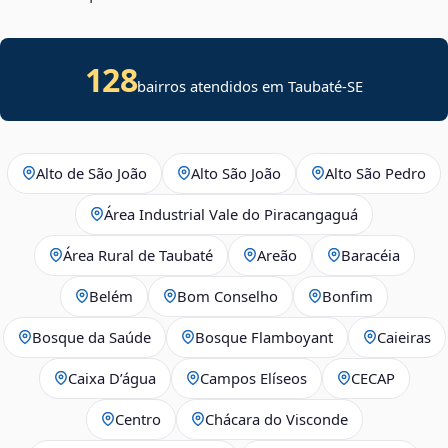
128
bairros atendidos em
Taubaté
-
SE
Alto de São João
Alto São João
Alto São Pedro
Área Industrial Vale do Piracangaguá
Área Rural de Taubaté
Areão
Baracéia
Belém
Bom Conselho
Bonfim
Bosque da Saúde
Bosque Flamboyant
Caieiras
Caixa D’água
Campos Elíseos
CECAP
Centro
Chácara do Visconde