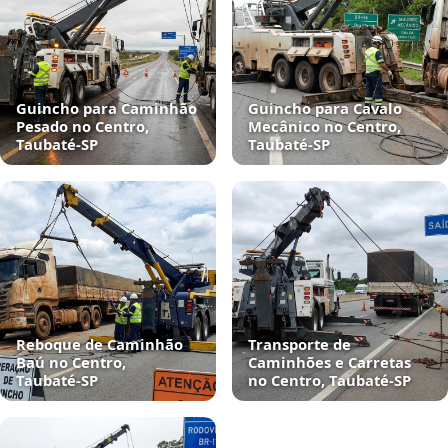
Guincho para Caminhão
Guincho para Cavalo
Pesado no Centro,
Mecânico no Centro,
Taubaté‑SP
Taubaté‑SP
Reboque de Caminhão
Transporte de
Baú no Centro,
Caminhões e Carretas
Taubaté‑SP
no Centro, Taubaté‑SP