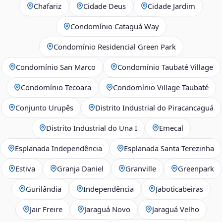
Chafariz
Cidade Deus
Cidade Jardim
Condomínio Cataguá Way
Condomínio Residencial Green Park
Condomínio San Marco
Condomínio Taubaté Village
Condomínio Tecoara
Condomínio Village Taubaté
Conjunto Urupês
Distrito Industrial do Piracancaguá
Distrito Industrial do Una I
Emecal
Esplanada Independência
Esplanada Santa Terezinha
Estiva
Granja Daniel
Granville
Greenpark
Gurilândia
Independência
Jaboticabeiras
Jair Freire
Jaraguá Novo
Jaraguá Velho