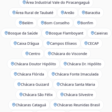
Área Industrial Vale do Piracangaguá
Área Rural de Taubaté
Areão
Baracéia
Belém
Bom Conselho
Bonfim
Bosque da Saúde
Bosque Flamboyant
Caieiras
Caixa D’água
Campos Elíseos
CECAP
Centro
Chácara do Visconde
Chácara Doutor Hipólito
Chácara Dr. Hipólito
Chácara Flórida
Chácara Fonte Imaculada
Chácara Guizard
Chácara Santa Maria
Chácara São Félix
Chácara Silvestre
Chácaras Cataguá
Chácaras Reunidas Brasil