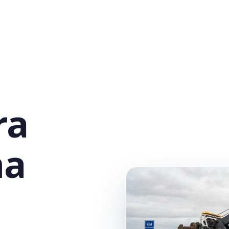
ra
na