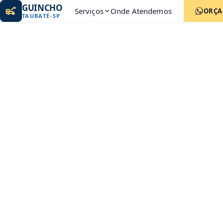
GUINCHO
Serviços
Onde Atendemos
ORÇ
TAUBATÉ
-
SP