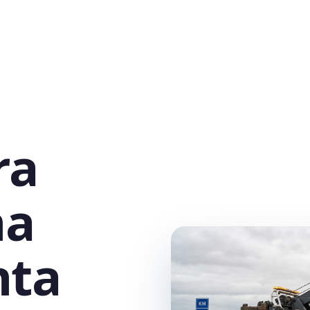
ra
na
nta