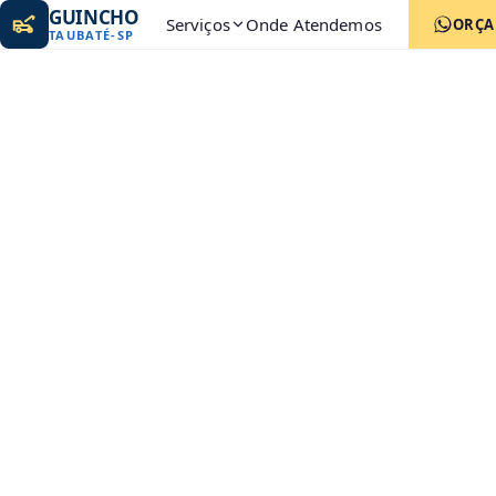
GUINCHO
Serviços
Onde Atendemos
ORÇ
TAUBATÉ
-
SP