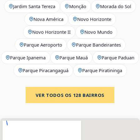
Jardim Santa Tereza
Monção
Morada do Sol
Nova América
Novo Horizonte
Novo Horizonte II
Novo Mundo
Parque Aeroporto
Parque Bandeirantes
Parque Ipanema
Parque Mauá
Parque Paduan
Parque Piracangaguá
Parque Piratininga
VER TODOS OS
128
BAIRROS