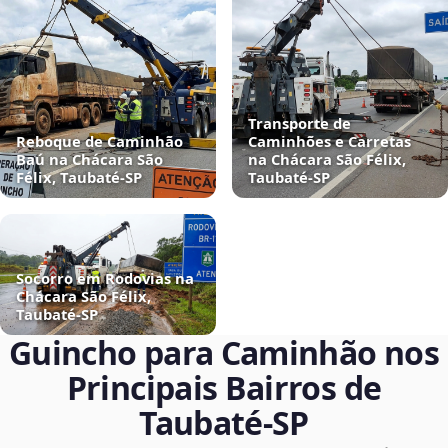
Transporte de
Reboque de Caminhão
Caminhões e Carretas
Baú na Chácara São
na Chácara São Félix,
Félix, Taubaté‑SP
Taubaté‑SP
Socorro em Rodovias na
Chácara São Félix,
Taubaté‑SP
Guincho para Caminhão nos
Principais Bairros de
Taubaté‑SP