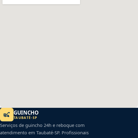
GUINCHO
TAUBATÉ
-
SP
Serviços de guincho 24h e reboque com
atendimento em
Taubaté
-
SP
. Profissionais