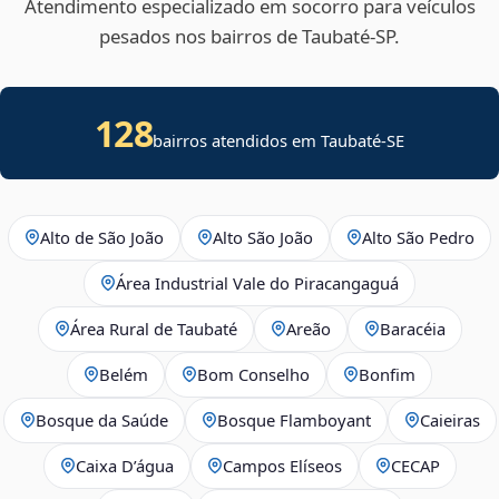
Atendimento especializado em socorro para veículos
pesados nos bairros de Taubaté‑SP.
128
bairros atendidos em
Taubaté
-
SE
Alto de São João
Alto São João
Alto São Pedro
Área Industrial Vale do Piracangaguá
Área Rural de Taubaté
Areão
Baracéia
Belém
Bom Conselho
Bonfim
Bosque da Saúde
Bosque Flamboyant
Caieiras
Caixa D’água
Campos Elíseos
CECAP