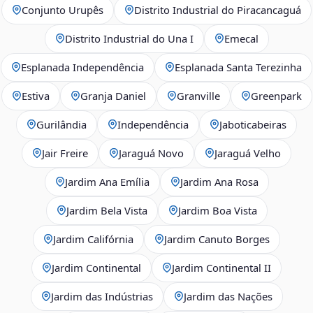
Conjunto Urupês
Distrito Industrial do Piracancaguá
Distrito Industrial do Una I
Emecal
Esplanada Independência
Esplanada Santa Terezinha
Estiva
Granja Daniel
Granville
Greenpark
Gurilândia
Independência
Jaboticabeiras
Jair Freire
Jaraguá Novo
Jaraguá Velho
Jardim Ana Emília
Jardim Ana Rosa
Jardim Bela Vista
Jardim Boa Vista
Jardim Califórnia
Jardim Canuto Borges
Jardim Continental
Jardim Continental II
Jardim das Indústrias
Jardim das Nações