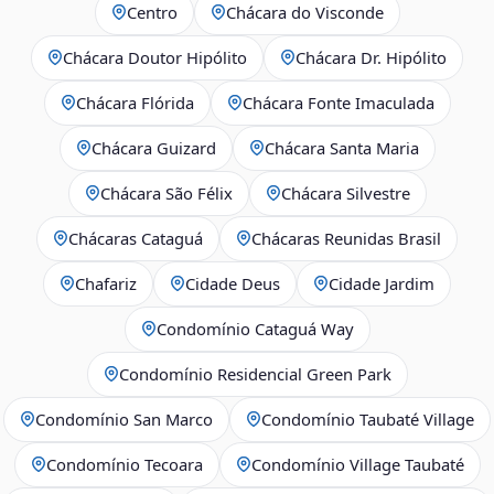
Centro
Chácara do Visconde
Chácara Doutor Hipólito
Chácara Dr. Hipólito
Chácara Flórida
Chácara Fonte Imaculada
Chácara Guizard
Chácara Santa Maria
Chácara São Félix
Chácara Silvestre
Chácaras Cataguá
Chácaras Reunidas Brasil
Chafariz
Cidade Deus
Cidade Jardim
Condomínio Cataguá Way
Condomínio Residencial Green Park
Condomínio San Marco
Condomínio Taubaté Village
Condomínio Tecoara
Condomínio Village Taubaté