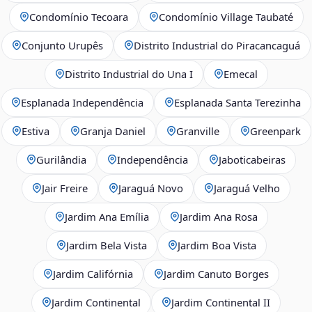
Condomínio Tecoara
Condomínio Village Taubaté
Conjunto Urupês
Distrito Industrial do Piracancaguá
Distrito Industrial do Una I
Emecal
Esplanada Independência
Esplanada Santa Terezinha
Estiva
Granja Daniel
Granville
Greenpark
Gurilândia
Independência
Jaboticabeiras
Jair Freire
Jaraguá Novo
Jaraguá Velho
Jardim Ana Emília
Jardim Ana Rosa
Jardim Bela Vista
Jardim Boa Vista
Jardim Califórnia
Jardim Canuto Borges
Jardim Continental
Jardim Continental II