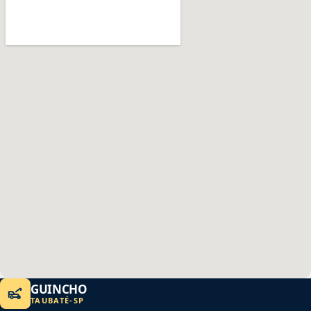
GUINCHO
TAUBATÉ
-
SP