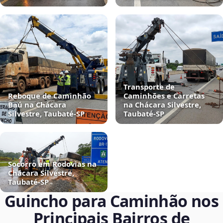
Transporte de
Reboque de Caminhão
Caminhões e Carretas
Baú na Chácara
na Chácara Silvestre,
Silvestre, Taubaté‑SP
Taubaté‑SP
Socorro em Rodovias na
Chácara Silvestre,
Taubaté‑SP
Guincho para Caminhão nos
Principais Bairros de