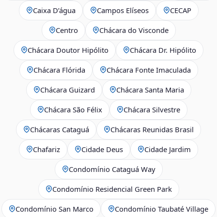
Caixa D’água
Campos Elíseos
CECAP
Centro
Chácara do Visconde
Chácara Doutor Hipólito
Chácara Dr. Hipólito
Chácara Flórida
Chácara Fonte Imaculada
Chácara Guizard
Chácara Santa Maria
Chácara São Félix
Chácara Silvestre
Chácaras Cataguá
Chácaras Reunidas Brasil
Chafariz
Cidade Deus
Cidade Jardim
Condomínio Cataguá Way
Condomínio Residencial Green Park
Condomínio San Marco
Condomínio Taubaté Village