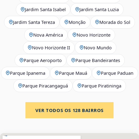
Jardim Santa Isabel
Jardim Santa Luzia
Jardim Santa Tereza
Monção
Morada do Sol
Nova América
Novo Horizonte
Novo Horizonte II
Novo Mundo
Parque Aeroporto
Parque Bandeirantes
Parque Ipanema
Parque Mauá
Parque Paduan
Parque Piracangaguá
Parque Piratininga
VER TODOS OS
128
BAIRROS