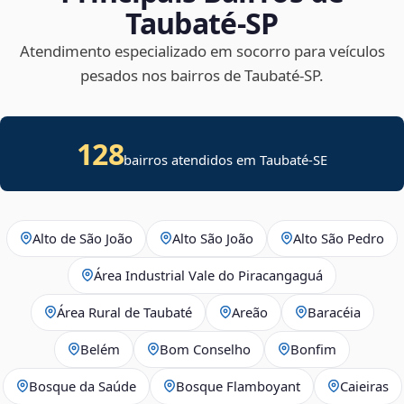
Taubaté‑SP
Atendimento especializado em socorro para veículos
pesados nos bairros de Taubaté‑SP.
128
bairros atendidos em
Taubaté
-
SE
Alto de São João
Alto São João
Alto São Pedro
Área Industrial Vale do Piracangaguá
Área Rural de Taubaté
Areão
Baracéia
Belém
Bom Conselho
Bonfim
Bosque da Saúde
Bosque Flamboyant
Caieiras