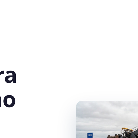
ra
no