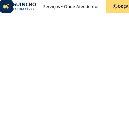
GUINCHO
Serviços
Onde Atendemos
ORÇ
TAUBATÉ
-
SP