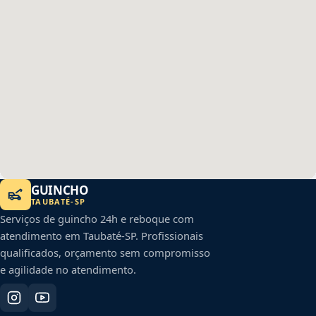
GUINCHO
TAUBATÉ
-
SP
Serviços de guincho 24h e reboque com
atendimento em
Taubaté
-
SP
. Profissionais
qualificados, orçamento sem compromisso
e agilidade no atendimento.