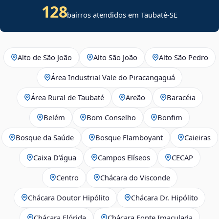
128
bairros atendidos em
Taubaté
-
SE
Alto de São João
Alto São João
Alto São Pedro
Área Industrial Vale do Piracangaguá
Área Rural de Taubaté
Areão
Baracéia
Belém
Bom Conselho
Bonfim
Bosque da Saúde
Bosque Flamboyant
Caieiras
Caixa D’água
Campos Elíseos
CECAP
Centro
Chácara do Visconde
Chácara Doutor Hipólito
Chácara Dr. Hipólito
Chácara Flórida
Chácara Fonte Imaculada