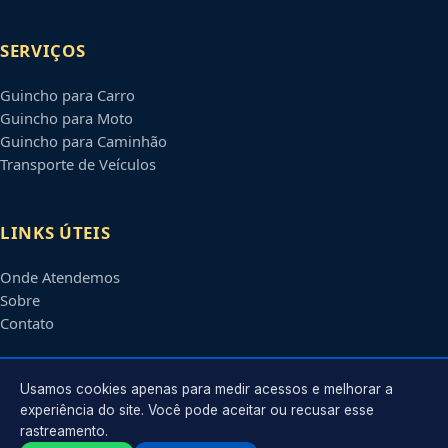
SERVIÇOS
Guincho para Carro
Guincho para Moto
Guincho para Caminhão
Transporte de Veículos
LINKS ÚTEIS
Onde Atendemos
Sobre
Contato
CONTATO
Usamos cookies apenas para medir acessos e melhorar a
experiência do site. Você pode aceitar ou recusar esse
rastreamento.
Atendimento em
Taubaté
-
SP
e regiões parceiras