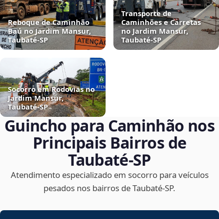
Transporte de
Reboque de Caminhão
Caminhões e Carretas
Baú no Jardim Mansur,
no Jardim Mansur,
Taubaté‑SP
Taubaté‑SP
Socorro em Rodovias no
Jardim Mansur,
Taubaté‑SP
Guincho para Caminhão nos
Principais Bairros de
Taubaté‑SP
Atendimento especializado em socorro para veículos
pesados nos bairros de Taubaté‑SP.