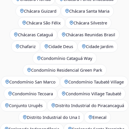
Chácara Guizard
Chácara Santa Maria
Chácara São Félix
Chácara Silvestre
Chácaras Cataguá
Chácaras Reunidas Brasil
Chafariz
Cidade Deus
Cidade Jardim
Condomínio Cataguá Way
Condomínio Residencial Green Park
Condomínio San Marco
Condomínio Taubaté Village
Condomínio Tecoara
Condomínio Village Taubaté
Conjunto Urupês
Distrito Industrial do Piracancaguá
Distrito Industrial do Una I
Emecal
Esplanada Independência
Esplanada Santa Terezinha