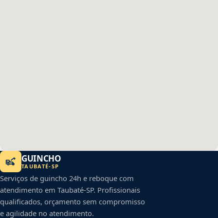
GUINCHO
TAUBATÉ
-
SP
Serviços de guincho 24h e reboque com
atendimento em
Taubaté
-
SP
. Profissionais
qualificados, orçamento sem compromisso
e agilidade no atendimento.