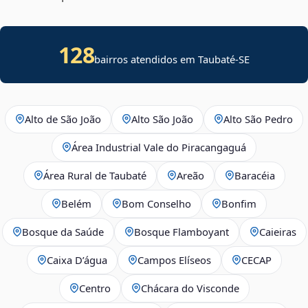
128
bairros atendidos em
Taubaté
-
SE
Alto de São João
Alto São João
Alto São Pedro
Área Industrial Vale do Piracangaguá
Área Rural de Taubaté
Areão
Baracéia
Belém
Bom Conselho
Bonfim
Bosque da Saúde
Bosque Flamboyant
Caieiras
Caixa D’água
Campos Elíseos
CECAP
Centro
Chácara do Visconde