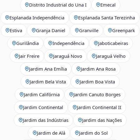
Distrito Industrial do Una I
Emecal
Esplanada Independência
Esplanada Santa Terezinha
Estiva
Granja Daniel
Granville
Greenpark
Gurilândia
Independência
Jaboticabeiras
Jair Freire
Jaraguá Novo
Jaraguá Velho
Jardim Ana Emília
Jardim Ana Rosa
Jardim Bela Vista
Jardim Boa Vista
Jardim Califórnia
Jardim Canuto Borges
Jardim Continental
Jardim Continental II
Jardim das Indústrias
Jardim das Nações
Jardim de Alá
Jardim do Sol