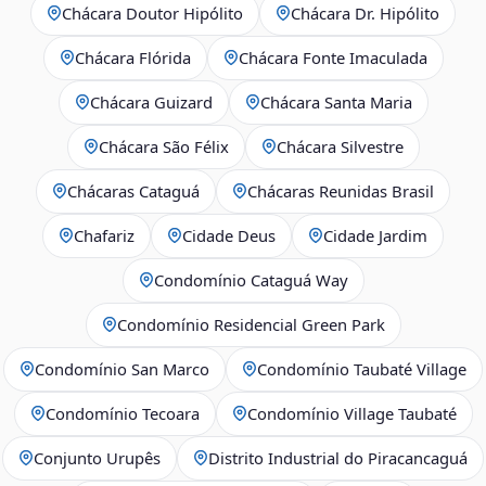
Chácara Doutor Hipólito
Chácara Dr. Hipólito
Chácara Flórida
Chácara Fonte Imaculada
Chácara Guizard
Chácara Santa Maria
Chácara São Félix
Chácara Silvestre
Chácaras Cataguá
Chácaras Reunidas Brasil
Chafariz
Cidade Deus
Cidade Jardim
Condomínio Cataguá Way
Condomínio Residencial Green Park
Condomínio San Marco
Condomínio Taubaté Village
Condomínio Tecoara
Condomínio Village Taubaté
Conjunto Urupês
Distrito Industrial do Piracancaguá