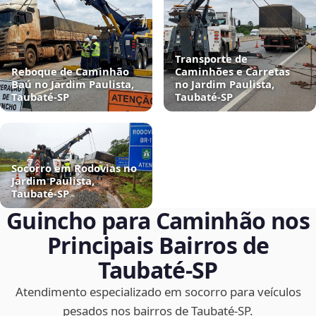
Transporte de
Reboque de Caminhão
Caminhões e Carretas
Baú no Jardim Paulista,
no Jardim Paulista,
Taubaté‑SP
Taubaté‑SP
Socorro em Rodovias no
Jardim Paulista,
Taubaté‑SP
Guincho para Caminhão nos
Principais Bairros de
Taubaté‑SP
Atendimento especializado em socorro para veículos
pesados nos bairros de Taubaté‑SP.