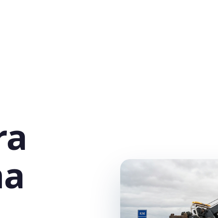
ra
na