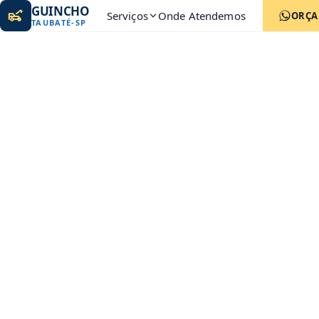
GUINCHO
Serviços
Onde Atendemos
ORÇ
TAUBATÉ
-
SP