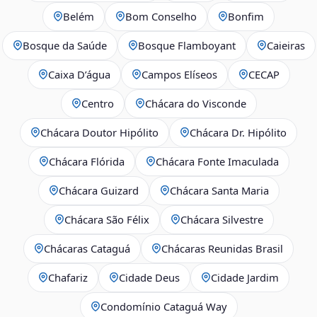
Belém
Bom Conselho
Bonfim
Bosque da Saúde
Bosque Flamboyant
Caieiras
Caixa D’água
Campos Elíseos
CECAP
Centro
Chácara do Visconde
Chácara Doutor Hipólito
Chácara Dr. Hipólito
Chácara Flórida
Chácara Fonte Imaculada
Chácara Guizard
Chácara Santa Maria
Chácara São Félix
Chácara Silvestre
Chácaras Cataguá
Chácaras Reunidas Brasil
Chafariz
Cidade Deus
Cidade Jardim
Condomínio Cataguá Way