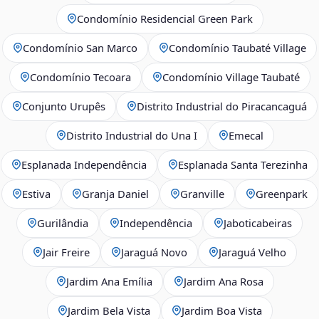
Condomínio Residencial Green Park
Condomínio San Marco
Condomínio Taubaté Village
Condomínio Tecoara
Condomínio Village Taubaté
Conjunto Urupês
Distrito Industrial do Piracancaguá
Distrito Industrial do Una I
Emecal
Esplanada Independência
Esplanada Santa Terezinha
Estiva
Granja Daniel
Granville
Greenpark
Gurilândia
Independência
Jaboticabeiras
Jair Freire
Jaraguá Novo
Jaraguá Velho
Jardim Ana Emília
Jardim Ana Rosa
Jardim Bela Vista
Jardim Boa Vista