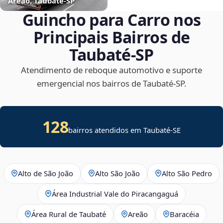
Areão, Taubaté‑SP
Guincho para Carro nos
Principais Bairros de
Taubaté‑SP
Atendimento de reboque automotivo e suporte
emergencial nos bairros de Taubaté‑SP.
128
bairros atendidos em
Taubaté
-
SE
Alto de São João
Alto São João
Alto São Pedro
Área Industrial Vale do Piracangaguá
Área Rural de Taubaté
Areão
Baracéia