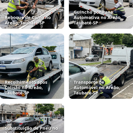
Guincho por Pane
Reboque de Carro no
Automotiva no Areão,
Areão, Taubaté‑SP
Taubaté‑SP
Recolhimento após
Transporte de
Colisão no Areão,
Automóvel no Areão,
Taubaté‑SP
Taubaté‑SP
Substituição de Pneu no