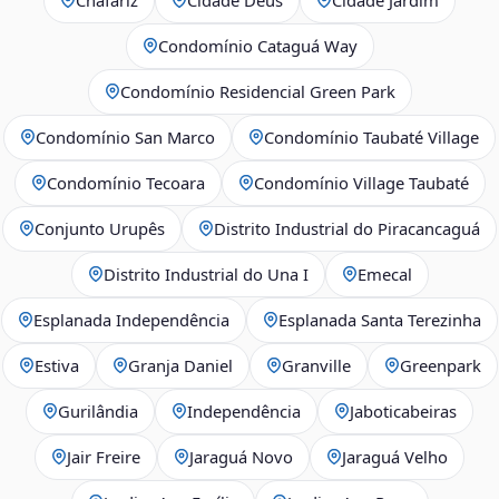
Condomínio Cataguá Way
Condomínio Residencial Green Park
Condomínio San Marco
Condomínio Taubaté Village
Condomínio Tecoara
Condomínio Village Taubaté
Conjunto Urupês
Distrito Industrial do Piracancaguá
Distrito Industrial do Una I
Emecal
Esplanada Independência
Esplanada Santa Terezinha
Estiva
Granja Daniel
Granville
Greenpark
Gurilândia
Independência
Jaboticabeiras
Jair Freire
Jaraguá Novo
Jaraguá Velho