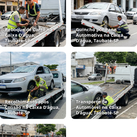
Reboque de Carro na
Guincho por Pane
Caixa D’água,
Automotiva na Caixa
Taubaté‑SP
D’água, Taubaté‑SP
Recolhimento após
Transporte de
Colisão na Caixa D’água,
Automóvel na Caixa
Taubaté‑SP
D’água, Taubaté‑SP