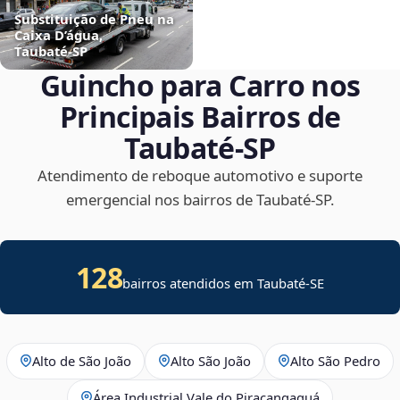
Substituição de Pneu na
Caixa D’água,
Taubaté‑SP
Guincho para Carro nos
Principais Bairros de
Taubaté‑SP
Atendimento de reboque automotivo e suporte
emergencial nos bairros de Taubaté‑SP.
128
bairros atendidos em
Taubaté
-
SE
Alto de São João
Alto São João
Alto São Pedro
Área Industrial Vale do Piracangaguá