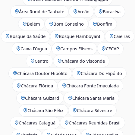
Área Rural de Taubaté
Areão
Baracéia
Belém
Bom Conselho
Bonfim
Bosque da Saúde
Bosque Flamboyant
Caieiras
Caixa D’água
Campos Elíseos
CECAP
Centro
Chácara do Visconde
Chácara Doutor Hipólito
Chácara Dr. Hipólito
Chácara Flórida
Chácara Fonte Imaculada
Chácara Guizard
Chácara Santa Maria
Chácara São Félix
Chácara Silvestre
Chácaras Cataguá
Chácaras Reunidas Brasil
Chafariz
Cidade Deus
Cidade Jardim