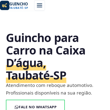
GUINCHO
TAUBATÉ
-
SP
Guincho para
Carro na Caixa
D’água,
Taubaté‑SP
Atendimento com reboque automotivo.
Profissionais disponíveis na sua região.
FALE NO WHATSAPP