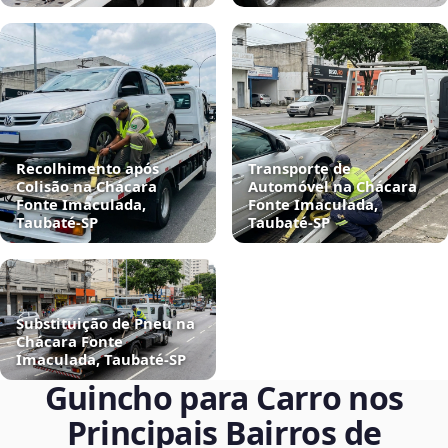
Recolhimento após
Transporte de
Colisão na Chácara
Automóvel na Chácara
Fonte Imaculada,
Fonte Imaculada,
Taubaté‑SP
Taubaté‑SP
Substituição de Pneu na
Chácara Fonte
Imaculada, Taubaté‑SP
Guincho para Carro nos
Principais Bairros de