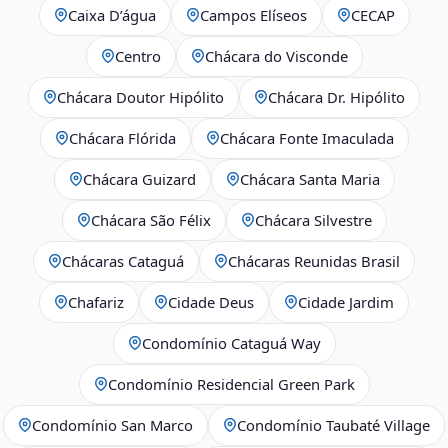
Caixa D’água
Campos Elíseos
CECAP
Centro
Chácara do Visconde
Chácara Doutor Hipólito
Chácara Dr. Hipólito
Chácara Flórida
Chácara Fonte Imaculada
Chácara Guizard
Chácara Santa Maria
Chácara São Félix
Chácara Silvestre
Chácaras Cataguá
Chácaras Reunidas Brasil
Chafariz
Cidade Deus
Cidade Jardim
Condomínio Cataguá Way
Condomínio Residencial Green Park
Condomínio San Marco
Condomínio Taubaté Village