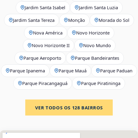
Jardim Santa Isabel
Jardim Santa Luzia
Jardim Santa Tereza
Monção
Morada do Sol
Nova América
Novo Horizonte
Novo Horizonte II
Novo Mundo
Parque Aeroporto
Parque Bandeirantes
Parque Ipanema
Parque Mauá
Parque Paduan
Parque Piracangaguá
Parque Piratininga
VER TODOS OS
128
BAIRROS