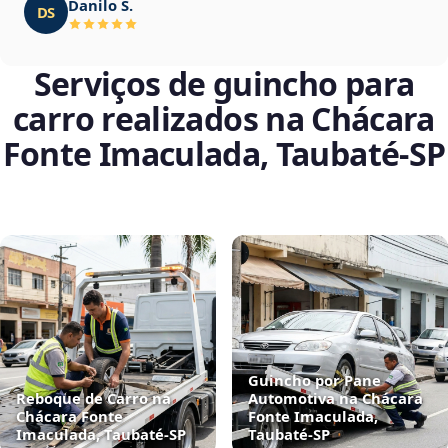
Danilo S.
DS
Serviços de guincho para
carro realizados na Chácara
Fonte Imaculada, Taubaté‑SP
Guincho por Pane
Reboque de Carro na
Automotiva na Chácara
Chácara Fonte
Fonte Imaculada,
Imaculada, Taubaté‑SP
Taubaté‑SP