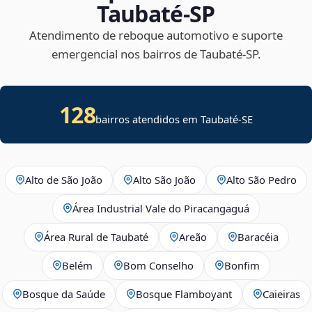
Taubaté‑SP
Atendimento de reboque automotivo e suporte
emergencial nos bairros de Taubaté‑SP.
128
bairros atendidos em
Taubaté
-
SE
Alto de São João
Alto São João
Alto São Pedro
Área Industrial Vale do Piracangaguá
Área Rural de Taubaté
Areão
Baracéia
Belém
Bom Conselho
Bonfim
Bosque da Saúde
Bosque Flamboyant
Caieiras