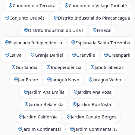
Condomínio Tecoara
Condomínio Village Taubaté
Conjunto Urupês
Distrito Industrial do Piracancaguá
Distrito Industrial do Una I
Emecal
Esplanada Independência
Esplanada Santa Terezinha
Estiva
Granja Daniel
Granville
Greenpark
Gurilândia
Independência
Jaboticabeiras
Jair Freire
Jaraguá Novo
Jaraguá Velho
Jardim Ana Emília
Jardim Ana Rosa
Jardim Bela Vista
Jardim Boa Vista
Jardim Califórnia
Jardim Canuto Borges
Jardim Continental
Jardim Continental II