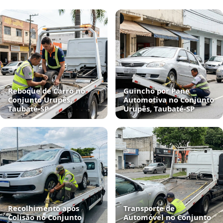
Reboque de Carro no
Guincho por Pane
Conjunto Urupês,
Automotiva no Conjunto
Taubaté‑SP
Urupês, Taubaté‑SP
Recolhimento após
Transporte de
Colisão no Conjunto
Automóvel no Conjunto