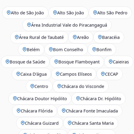
Alto de São João
Alto São João
Alto São Pedro
Área Industrial Vale do Piracangaguá
Área Rural de Taubaté
Areão
Baracéia
Belém
Bom Conselho
Bonfim
Bosque da Saúde
Bosque Flamboyant
Caieiras
Caixa D’água
Campos Elíseos
CECAP
Centro
Chácara do Visconde
Chácara Doutor Hipólito
Chácara Dr. Hipólito
Chácara Flórida
Chácara Fonte Imaculada
Chácara Guizard
Chácara Santa Maria