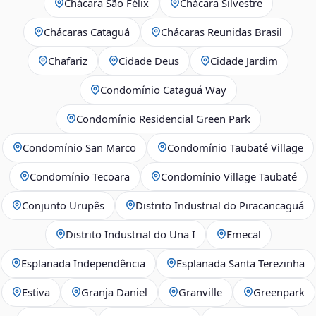
Chácara São Félix
Chácara Silvestre
Chácaras Cataguá
Chácaras Reunidas Brasil
Chafariz
Cidade Deus
Cidade Jardim
Condomínio Cataguá Way
Condomínio Residencial Green Park
Condomínio San Marco
Condomínio Taubaté Village
Condomínio Tecoara
Condomínio Village Taubaté
Conjunto Urupês
Distrito Industrial do Piracancaguá
Distrito Industrial do Una I
Emecal
Esplanada Independência
Esplanada Santa Terezinha
Estiva
Granja Daniel
Granville
Greenpark