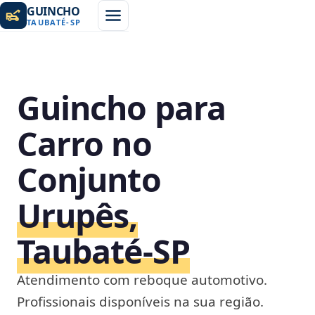
GUINCHO
TAUBATÉ
-
SP
Guincho para
Carro no
Conjunto
Urupês,
Taubaté‑SP
Atendimento com reboque automotivo.
Profissionais disponíveis na sua região.