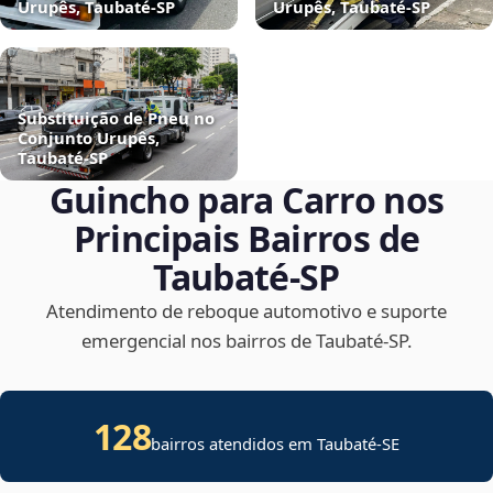
Urupês, Taubaté‑SP
Urupês, Taubaté‑SP
Substituição de Pneu no
Conjunto Urupês,
Taubaté‑SP
Guincho para Carro nos
Principais Bairros de
Taubaté‑SP
Atendimento de reboque automotivo e suporte
emergencial nos bairros de Taubaté‑SP.
128
bairros atendidos em
Taubaté
-
SE