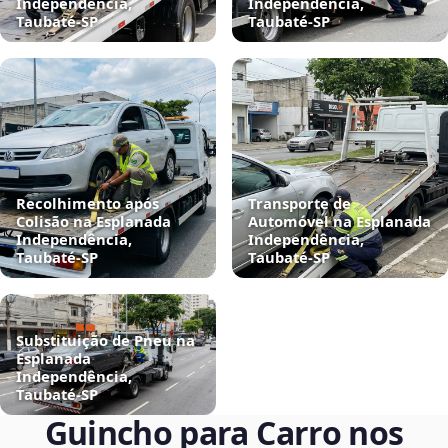
Independência,
Independência,
Taubaté‑SP
Taubaté‑SP
Recolhimento após
Transporte de
Colisão na Esplanada
Automóvel na Esplanada
Independência,
Independência,
Taubaté‑SP
Taubaté‑SP
Substituição de Pneu na
Esplanada
Independência,
Taubaté‑SP
Guincho para Carro nos