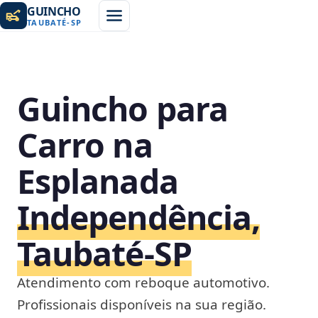
GUINCHO
TAUBATÉ
-
SP
Guincho para
Carro na
Esplanada
Independência,
Taubaté‑SP
Atendimento com reboque automotivo.
Profissionais disponíveis na sua região.