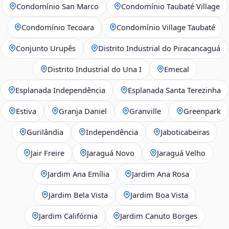
Condomínio San Marco
Condomínio Taubaté Village
Condomínio Tecoara
Condomínio Village Taubaté
Conjunto Urupês
Distrito Industrial do Piracancaguá
Distrito Industrial do Una I
Emecal
Esplanada Independência
Esplanada Santa Terezinha
Estiva
Granja Daniel
Granville
Greenpark
Gurilândia
Independência
Jaboticabeiras
Jair Freire
Jaraguá Novo
Jaraguá Velho
Jardim Ana Emília
Jardim Ana Rosa
Jardim Bela Vista
Jardim Boa Vista
Jardim Califórnia
Jardim Canuto Borges