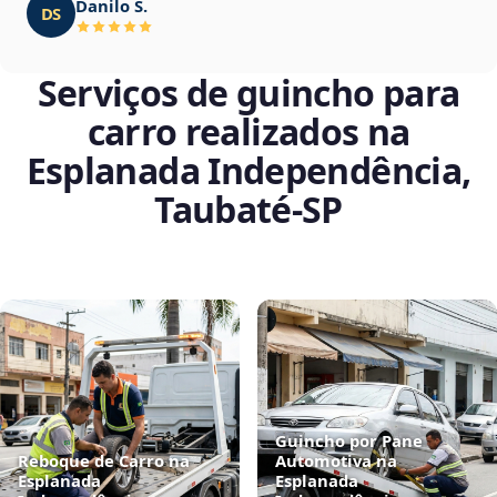
Danilo S.
DS
Serviços de guincho para
carro realizados na
Esplanada Independência,
Taubaté‑SP
Guincho por Pane
Reboque de Carro na
Automotiva na
Esplanada
Esplanada