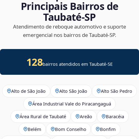
Principais Bairros de
Taubaté‑SP
Atendimento de reboque automotivo e suporte
emergencial nos bairros de Taubaté‑SP.
128
bairros atendidos em
Taubaté
-
SE
Alto de São João
Alto São João
Alto São Pedro
Área Industrial Vale do Piracangaguá
Área Rural de Taubaté
Areão
Baracéia
Belém
Bom Conselho
Bonfim