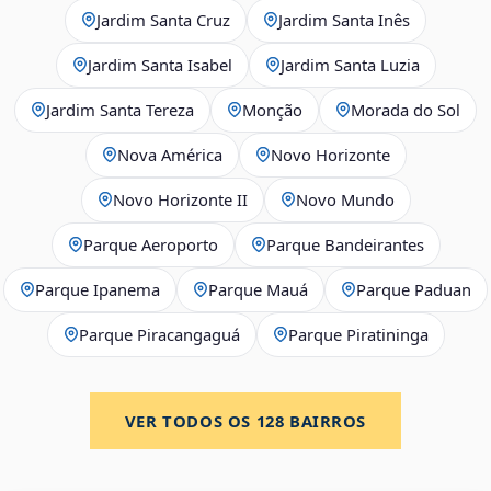
Jardim Santa Cruz
Jardim Santa Inês
Jardim Santa Isabel
Jardim Santa Luzia
Jardim Santa Tereza
Monção
Morada do Sol
Nova América
Novo Horizonte
Novo Horizonte II
Novo Mundo
Parque Aeroporto
Parque Bandeirantes
Parque Ipanema
Parque Mauá
Parque Paduan
Parque Piracangaguá
Parque Piratininga
VER TODOS OS
128
BAIRROS