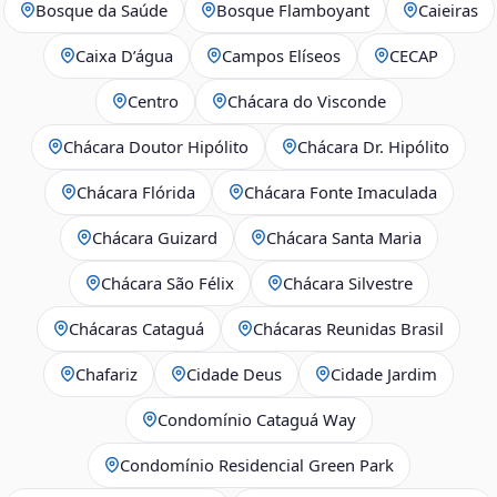
Bosque da Saúde
Bosque Flamboyant
Caieiras
Caixa D’água
Campos Elíseos
CECAP
Centro
Chácara do Visconde
Chácara Doutor Hipólito
Chácara Dr. Hipólito
Chácara Flórida
Chácara Fonte Imaculada
Chácara Guizard
Chácara Santa Maria
Chácara São Félix
Chácara Silvestre
Chácaras Cataguá
Chácaras Reunidas Brasil
Chafariz
Cidade Deus
Cidade Jardim
Condomínio Cataguá Way
Condomínio Residencial Green Park