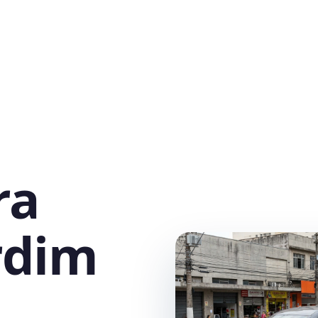
ra
rdim