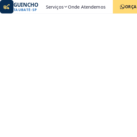
GUINCHO
Serviços
Onde Atendemos
ORÇ
TAUBATÉ
-
SP