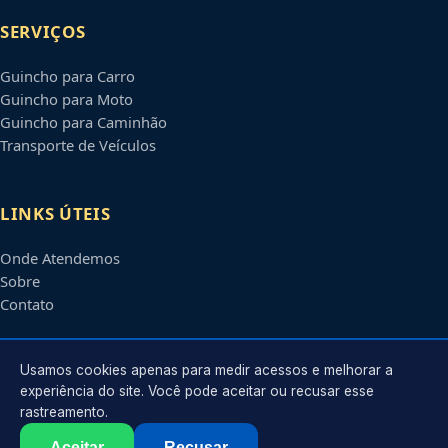
SERVIÇOS
Guincho para Carro
Guincho para Moto
Guincho para Caminhão
Transporte de Veículos
LINKS ÚTEIS
Onde Atendemos
Sobre
Contato
CONTATO
Usamos cookies apenas para medir acessos e melhorar a
experiência do site. Você pode aceitar ou recusar esse
rastreamento.
Atendimento em
Taubaté
-
SP
e regiões parceiras
contato@guinchosemtaubate.com.br
Aceitar
Recusar