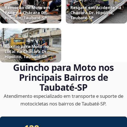
Remoção de Moto em
Resgate em Acidente na
Pane na Chácara Dr.
Chácara Dr. Hipólito,
Hipólito, Taubaté‑SP
Taubaté‑SP
Auxílio para Moto no
Local na Chácara Dr.
Hipólito, Taubaté‑SP
Guincho para Moto nos
Principais Bairros de
Taubaté‑SP
Atendimento especializado em transporte e suporte de
motocicletas nos bairros de Taubaté‑SP.