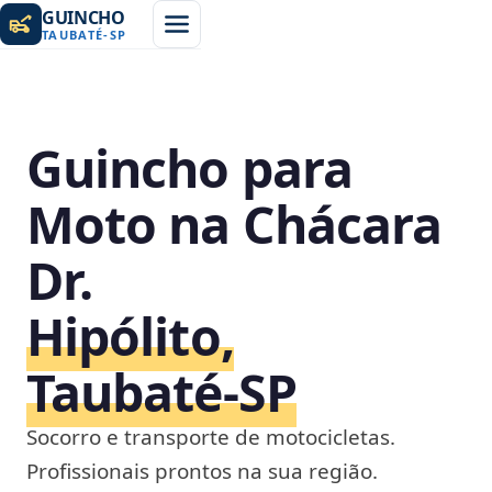
GUINCHO
TAUBATÉ
-
SP
Guincho para
Moto na Chácara
Dr.
Hipólito,
Taubaté‑SP
Socorro e transporte de motocicletas.
Profissionais prontos na sua região.