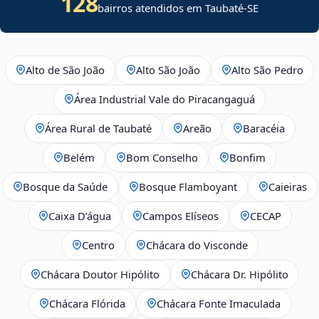
128
bairros atendidos em
Taubaté
-
SE
Alto de São João
Alto São João
Alto São Pedro
Área Industrial Vale do Piracangaguá
Área Rural de Taubaté
Areão
Baracéia
Belém
Bom Conselho
Bonfim
Bosque da Saúde
Bosque Flamboyant
Caieiras
Caixa D’água
Campos Elíseos
CECAP
Centro
Chácara do Visconde
Chácara Doutor Hipólito
Chácara Dr. Hipólito
Chácara Flórida
Chácara Fonte Imaculada