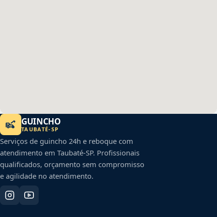
GUINCHO
TAUBATÉ
-
SP
Serviços de guincho 24h e reboque com
atendimento em
Taubaté
-
SP
. Profissionais
qualificados, orçamento sem compromisso
e agilidade no atendimento.