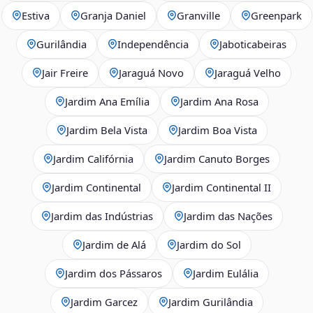
Estiva
Granja Daniel
Granville
Greenpark
Gurilândia
Independência
Jaboticabeiras
Jair Freire
Jaraguá Novo
Jaraguá Velho
Jardim Ana Emília
Jardim Ana Rosa
Jardim Bela Vista
Jardim Boa Vista
Jardim Califórnia
Jardim Canuto Borges
Jardim Continental
Jardim Continental II
Jardim das Indústrias
Jardim das Nações
Jardim de Alá
Jardim do Sol
Jardim dos Pássaros
Jardim Eulália
Jardim Garcez
Jardim Gurilândia