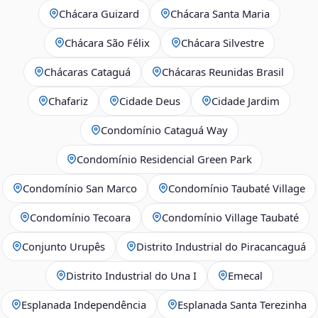
Chácara Guizard
Chácara Santa Maria
Chácara São Félix
Chácara Silvestre
Chácaras Cataguá
Chácaras Reunidas Brasil
Chafariz
Cidade Deus
Cidade Jardim
Condomínio Cataguá Way
Condomínio Residencial Green Park
Condomínio San Marco
Condomínio Taubaté Village
Condomínio Tecoara
Condomínio Village Taubaté
Conjunto Urupês
Distrito Industrial do Piracancaguá
Distrito Industrial do Una I
Emecal
Esplanada Independência
Esplanada Santa Terezinha