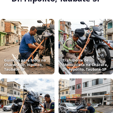
Guincho para Moto na
Transporte de
Chácara Dr. Hipólito,
Motocicleta na Chácara
Taubaté‑SP
Dr. Hipólito, Taubaté‑SP