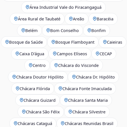
Área Industrial Vale do Piracangaguá
Área Rural de Taubaté
Areão
Baracéia
Belém
Bom Conselho
Bonfim
Bosque da Saúde
Bosque Flamboyant
Caieiras
Caixa D’água
Campos Elíseos
CECAP
Centro
Chácara do Visconde
Chácara Doutor Hipólito
Chácara Dr. Hipólito
Chácara Flórida
Chácara Fonte Imaculada
Chácara Guizard
Chácara Santa Maria
Chácara São Félix
Chácara Silvestre
Chácaras Cataguá
Chácaras Reunidas Brasil