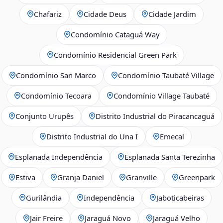
Chafariz
Cidade Deus
Cidade Jardim
Condomínio Cataguá Way
Condomínio Residencial Green Park
Condomínio San Marco
Condomínio Taubaté Village
Condomínio Tecoara
Condomínio Village Taubaté
Conjunto Urupês
Distrito Industrial do Piracancaguá
Distrito Industrial do Una I
Emecal
Esplanada Independência
Esplanada Santa Terezinha
Estiva
Granja Daniel
Granville
Greenpark
Gurilândia
Independência
Jaboticabeiras
Jair Freire
Jaraguá Novo
Jaraguá Velho