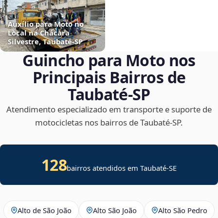
Auxílio para Moto no
Local na Chácara
Silvestre, Taubaté‑SP
Guincho para Moto nos
Principais Bairros de
Taubaté‑SP
Atendimento especializado em transporte e suporte de
motocicletas nos bairros de Taubaté‑SP.
128
bairros atendidos em
Taubaté
-
SE
Alto de São João
Alto São João
Alto São Pedro