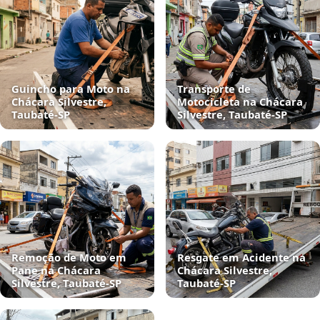
Guincho para Moto na
Transporte de
Chácara Silvestre,
Motocicleta na Chácara
Taubaté‑SP
Silvestre, Taubaté‑SP
Remoção de Moto em
Resgate em Acidente na
Pane na Chácara
Chácara Silvestre,
Silvestre, Taubaté‑SP
Taubaté‑SP