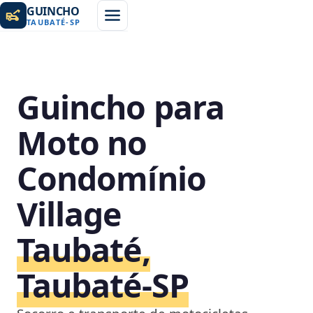
GUINCHO
TAUBATÉ
-
SP
Guincho para
Moto no
Condomínio
Village
Taubaté,
Taubaté‑SP