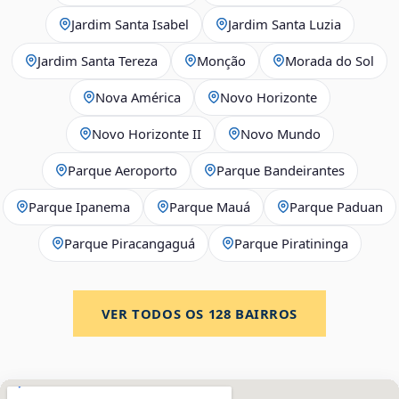
Jardim Santa Isabel
Jardim Santa Luzia
Jardim Santa Tereza
Monção
Morada do Sol
Nova América
Novo Horizonte
Novo Horizonte II
Novo Mundo
Parque Aeroporto
Parque Bandeirantes
Parque Ipanema
Parque Mauá
Parque Paduan
Parque Piracangaguá
Parque Piratininga
VER TODOS OS
128
BAIRROS