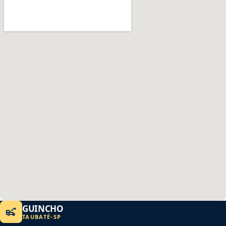
GUINCHO
TAUBATÉ
-
SP