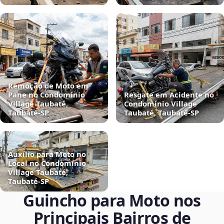
Remoção de Moto em
Pane no Condomínio
Resgate em Acidente no
Village Taubaté,
Condomínio Village
Taubaté‑SP
Taubaté, Taubaté‑SP
Auxílio para Moto no
Local no Condomínio
Village Taubaté,
Taubaté‑SP
Guincho para Moto nos
Principais Bairros de