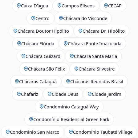
Caixa D’água
Campos Elíseos
CECAP
Centro
Chácara do Visconde
Chácara Doutor Hipólito
Chácara Dr. Hipólito
Chácara Flórida
Chácara Fonte Imaculada
Chácara Guizard
Chácara Santa Maria
Chácara São Félix
Chácara Silvestre
Chácaras Cataguá
Chácaras Reunidas Brasil
Chafariz
Cidade Deus
Cidade Jardim
Condomínio Cataguá Way
Condomínio Residencial Green Park
Condomínio San Marco
Condomínio Taubaté Village