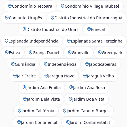
Condomínio Tecoara
Condomínio Village Taubaté
Conjunto Urupês
Distrito Industrial do Piracancaguá
Distrito Industrial do Una I
Emecal
Esplanada Independência
Esplanada Santa Terezinha
Estiva
Granja Daniel
Granville
Greenpark
Gurilândia
Independência
Jaboticabeiras
Jair Freire
Jaraguá Novo
Jaraguá Velho
Jardim Ana Emília
Jardim Ana Rosa
Jardim Bela Vista
Jardim Boa Vista
Jardim Califórnia
Jardim Canuto Borges
Jardim Continental
Jardim Continental II