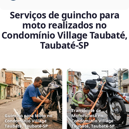
Serviços de guincho para
moto realizados no
Condomínio Village Taubaté,
Taubaté‑SP
Transporte de
Guincho para Moto no
Motocicleta no
Condomínio Village
Condomínio Village
Taubaté, Taubaté‑SP
Taubaté, Taubaté‑SP