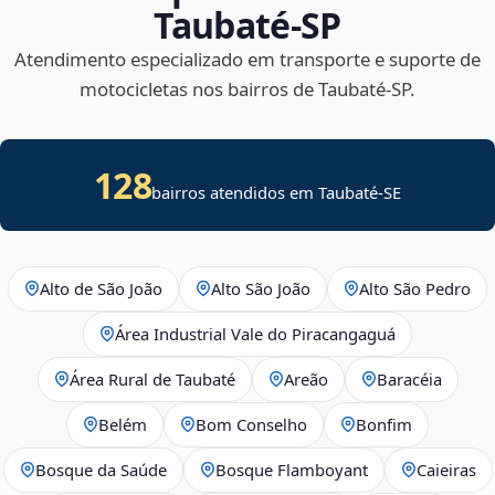
Taubaté‑SP
Atendimento especializado em transporte e suporte de
motocicletas nos bairros de Taubaté‑SP.
128
bairros atendidos em
Taubaté
-
SE
Alto de São João
Alto São João
Alto São Pedro
Área Industrial Vale do Piracangaguá
Área Rural de Taubaté
Areão
Baracéia
Belém
Bom Conselho
Bonfim
Bosque da Saúde
Bosque Flamboyant
Caieiras