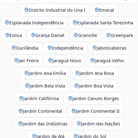
Distrito Industrial do Una I
Emecal
Esplanada Independência
Esplanada Santa Terezinha
Estiva
Granja Daniel
Granville
Greenpark
Gurilândia
Independência
Jaboticabeiras
Jair Freire
Jaraguá Novo
Jaraguá Velho
Jardim Ana Emília
Jardim Ana Rosa
Jardim Bela Vista
Jardim Boa Vista
Jardim Califórnia
Jardim Canuto Borges
Jardim Continental
Jardim Continental II
Jardim das Indústrias
Jardim das Nações
Jardim de Alá
Jardim do Sol