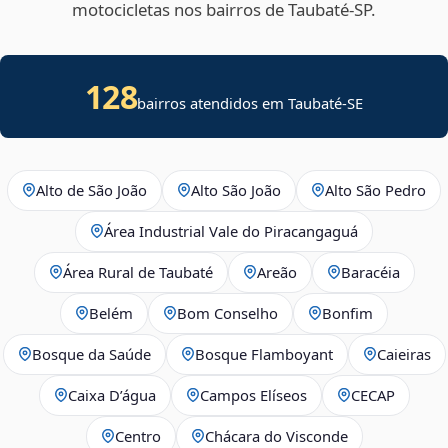
motocicletas nos bairros de Taubaté‑SP.
128
bairros atendidos em
Taubaté
-
SE
Alto de São João
Alto São João
Alto São Pedro
Área Industrial Vale do Piracangaguá
Área Rural de Taubaté
Areão
Baracéia
Belém
Bom Conselho
Bonfim
Bosque da Saúde
Bosque Flamboyant
Caieiras
Caixa D’água
Campos Elíseos
CECAP
Centro
Chácara do Visconde