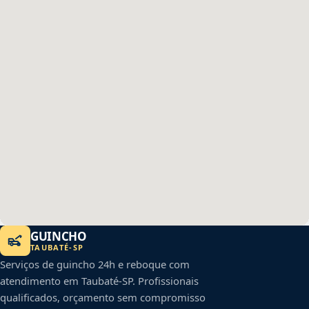
GUINCHO
TAUBATÉ
-
SP
Serviços de guincho 24h e reboque com
atendimento em
Taubaté
-
SP
. Profissionais
qualificados, orçamento sem compromisso