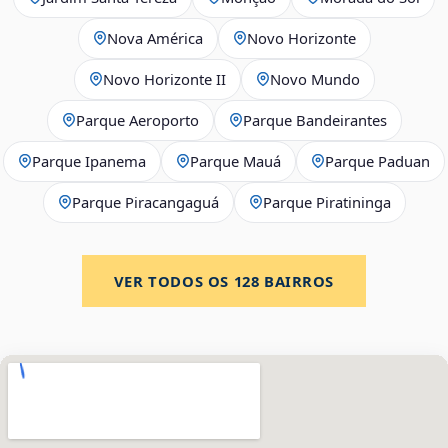
Nova América
Novo Horizonte
Novo Horizonte II
Novo Mundo
Parque Aeroporto
Parque Bandeirantes
Parque Ipanema
Parque Mauá
Parque Paduan
Parque Piracangaguá
Parque Piratininga
VER TODOS OS
128
BAIRROS