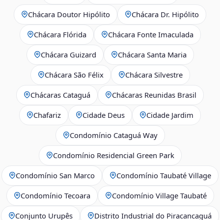
Chácara Doutor Hipólito
Chácara Dr. Hipólito
Chácara Flórida
Chácara Fonte Imaculada
Chácara Guizard
Chácara Santa Maria
Chácara São Félix
Chácara Silvestre
Chácaras Cataguá
Chácaras Reunidas Brasil
Chafariz
Cidade Deus
Cidade Jardim
Condomínio Cataguá Way
Condomínio Residencial Green Park
Condomínio San Marco
Condomínio Taubaté Village
Condomínio Tecoara
Condomínio Village Taubaté
Conjunto Urupês
Distrito Industrial do Piracancaguá