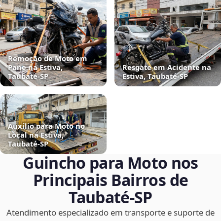
Remoção de Moto em
Pane na Estiva,
Resgate em Acidente na
Taubaté‑SP
Estiva, Taubaté‑SP
Auxílio para Moto no
Local na Estiva,
Taubaté‑SP
Guincho para Moto nos
Principais Bairros de
Taubaté‑SP
Atendimento especializado em transporte e suporte de