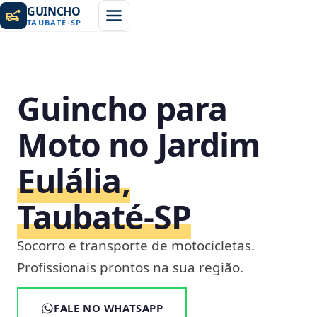
GUINCHO
TAUBATÉ
-
SP
Guincho para
Moto no Jardim
Eulália,
Taubaté‑SP
Socorro e transporte de motocicletas.
Profissionais prontos na sua região.
FALE NO WHATSAPP