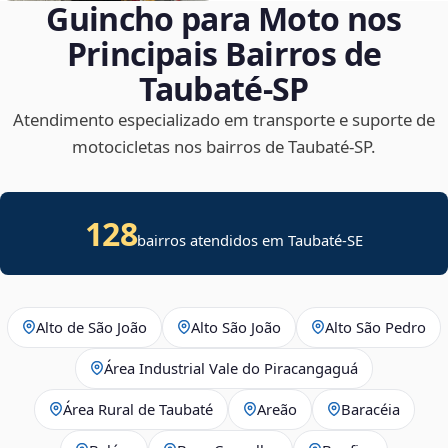
Guincho para Moto nos
Principais Bairros de
Taubaté‑SP
Atendimento especializado em transporte e suporte de
motocicletas nos bairros de Taubaté‑SP.
128
bairros atendidos em
Taubaté
-
SE
Alto de São João
Alto São João
Alto São Pedro
Área Industrial Vale do Piracangaguá
Área Rural de Taubaté
Areão
Baracéia