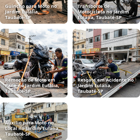
Guincho para Moto no
Transporte de
Jardim Eulália,
Motocicleta no Jardim
Taubaté‑SP
Eulália, Taubaté‑SP
Remoção de Moto em
Resgate em Acidente no
Pane no Jardim Eulália,
Jardim Eulália,
Taubaté‑SP
Taubaté‑SP
Auxílio para Moto no
Local no Jardim Eulália,
Taubaté‑SP