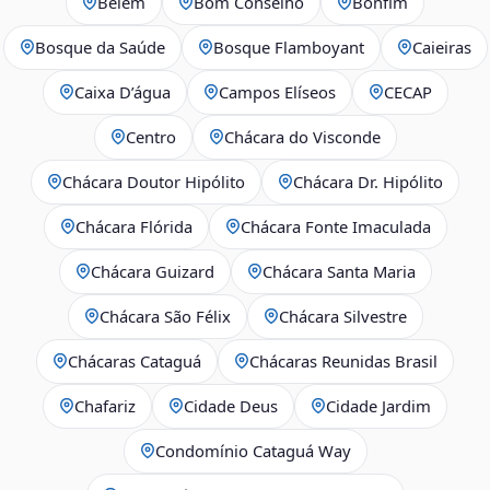
Belém
Bom Conselho
Bonfim
Bosque da Saúde
Bosque Flamboyant
Caieiras
Caixa D’água
Campos Elíseos
CECAP
Centro
Chácara do Visconde
Chácara Doutor Hipólito
Chácara Dr. Hipólito
Chácara Flórida
Chácara Fonte Imaculada
Chácara Guizard
Chácara Santa Maria
Chácara São Félix
Chácara Silvestre
Chácaras Cataguá
Chácaras Reunidas Brasil
Chafariz
Cidade Deus
Cidade Jardim
Condomínio Cataguá Way