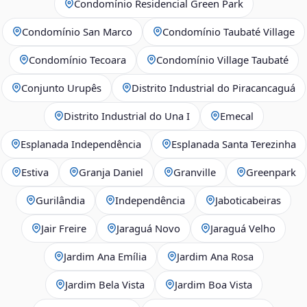
Condomínio Residencial Green Park
Condomínio San Marco
Condomínio Taubaté Village
Condomínio Tecoara
Condomínio Village Taubaté
Conjunto Urupês
Distrito Industrial do Piracancaguá
Distrito Industrial do Una I
Emecal
Esplanada Independência
Esplanada Santa Terezinha
Estiva
Granja Daniel
Granville
Greenpark
Gurilândia
Independência
Jaboticabeiras
Jair Freire
Jaraguá Novo
Jaraguá Velho
Jardim Ana Emília
Jardim Ana Rosa
Jardim Bela Vista
Jardim Boa Vista