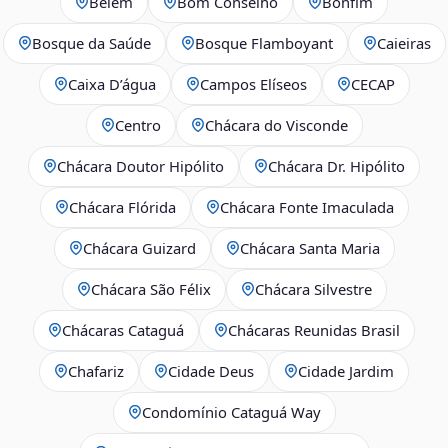
Belém
Bom Conselho
Bonfim
Bosque da Saúde
Bosque Flamboyant
Caieiras
Caixa D’água
Campos Elíseos
CECAP
Centro
Chácara do Visconde
Chácara Doutor Hipólito
Chácara Dr. Hipólito
Chácara Flórida
Chácara Fonte Imaculada
Chácara Guizard
Chácara Santa Maria
Chácara São Félix
Chácara Silvestre
Chácaras Cataguá
Chácaras Reunidas Brasil
Chafariz
Cidade Deus
Cidade Jardim
Condomínio Cataguá Way