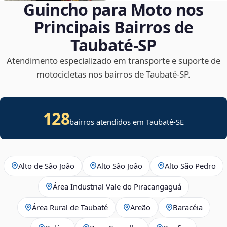
Guincho para Moto nos
Principais Bairros de
Taubaté‑SP
Atendimento especializado em transporte e suporte de
motocicletas nos bairros de Taubaté‑SP.
128
bairros atendidos em
Taubaté
-
SE
Alto de São João
Alto São João
Alto São Pedro
Área Industrial Vale do Piracangaguá
Área Rural de Taubaté
Areão
Baracéia