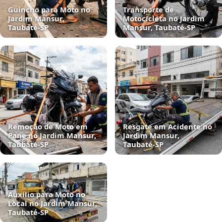
Guincho para Moto no
Transporte de
Jardim Mansur,
Motocicleta no Jardim
Taubaté‑SP
Mansur, Taubaté‑SP
Remoção de Moto em
Resgate em Acidente no
Pane no Jardim Mansur,
Jardim Mansur,
Taubaté‑SP
Taubaté‑SP
Auxílio para Moto no
Local no Jardim Mansur,
Taubaté‑SP