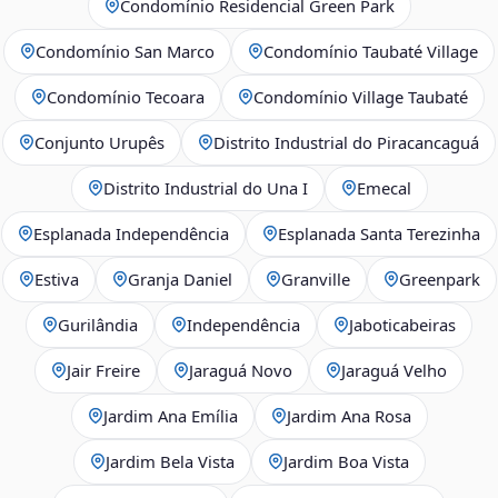
Condomínio Residencial Green Park
Condomínio San Marco
Condomínio Taubaté Village
Condomínio Tecoara
Condomínio Village Taubaté
Conjunto Urupês
Distrito Industrial do Piracancaguá
Distrito Industrial do Una I
Emecal
Esplanada Independência
Esplanada Santa Terezinha
Estiva
Granja Daniel
Granville
Greenpark
Gurilândia
Independência
Jaboticabeiras
Jair Freire
Jaraguá Novo
Jaraguá Velho
Jardim Ana Emília
Jardim Ana Rosa
Jardim Bela Vista
Jardim Boa Vista