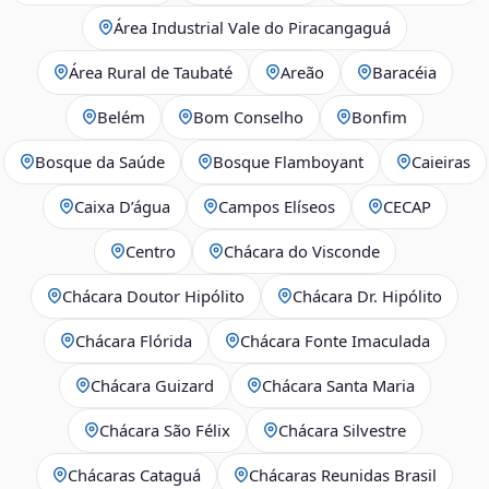
Área Industrial Vale do Piracangaguá
Área Rural de Taubaté
Areão
Baracéia
Belém
Bom Conselho
Bonfim
Bosque da Saúde
Bosque Flamboyant
Caieiras
Caixa D’água
Campos Elíseos
CECAP
Centro
Chácara do Visconde
Chácara Doutor Hipólito
Chácara Dr. Hipólito
Chácara Flórida
Chácara Fonte Imaculada
Chácara Guizard
Chácara Santa Maria
Chácara São Félix
Chácara Silvestre
Chácaras Cataguá
Chácaras Reunidas Brasil