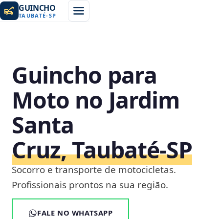
GUINCHO
TAUBATÉ
-
SP
Guincho para
Moto no Jardim
Santa
Cruz, Taubaté‑SP
Socorro e transporte de motocicletas.
Profissionais prontos na sua região.
FALE NO WHATSAPP