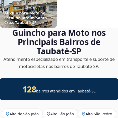
Auxílio para Moto no
Local no Jardim Santa
Cruz, Taubaté‑SP
Guincho para Moto nos
Principais Bairros de
Taubaté‑SP
Atendimento especializado em transporte e suporte de
motocicletas nos bairros de Taubaté‑SP.
128
bairros atendidos em
Taubaté
-
SE
Alto de São João
Alto São João
Alto São Pedro