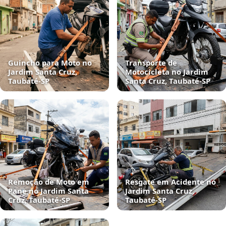
Guincho para Moto no
Transporte de
Jardim Santa Cruz,
Motocicleta no Jardim
Taubaté‑SP
Santa Cruz, Taubaté‑SP
Remoção de Moto em
Resgate em Acidente no
Pane no Jardim Santa
Jardim Santa Cruz,
Cruz, Taubaté‑SP
Taubaté‑SP