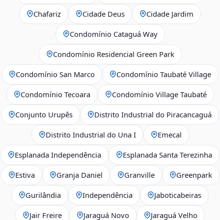
Chafariz
Cidade Deus
Cidade Jardim
Condomínio Cataguá Way
Condomínio Residencial Green Park
Condomínio San Marco
Condomínio Taubaté Village
Condomínio Tecoara
Condomínio Village Taubaté
Conjunto Urupês
Distrito Industrial do Piracancaguá
Distrito Industrial do Una I
Emecal
Esplanada Independência
Esplanada Santa Terezinha
Estiva
Granja Daniel
Granville
Greenpark
Gurilândia
Independência
Jaboticabeiras
Jair Freire
Jaraguá Novo
Jaraguá Velho