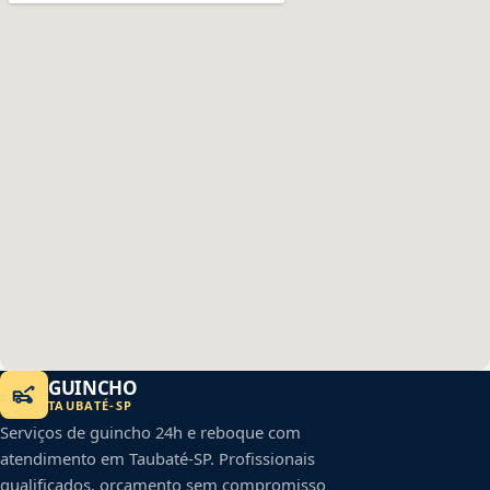
GUINCHO
TAUBATÉ
-
SP
Serviços de guincho 24h e reboque com
atendimento em
Taubaté
-
SP
. Profissionais
qualificados, orçamento sem compromisso