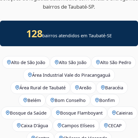
bairros de Taubaté‑SP.
128
bairros atendidos em
Taubaté
-
SE
Alto de São João
Alto São João
Alto São Pedro
Área Industrial Vale do Piracangaguá
Área Rural de Taubaté
Areão
Baracéia
Belém
Bom Conselho
Bonfim
Bosque da Saúde
Bosque Flamboyant
Caieiras
Caixa D’água
Campos Elíseos
CECAP
Centro
Chácara do Visconde