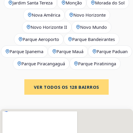
Jardim Santa Tereza
Monção
Morada do Sol
Nova América
Novo Horizonte
Novo Horizonte II
Novo Mundo
Parque Aeroporto
Parque Bandeirantes
Parque Ipanema
Parque Mauá
Parque Paduan
Parque Piracangaguá
Parque Piratininga
VER TODOS OS
128
BAIRROS