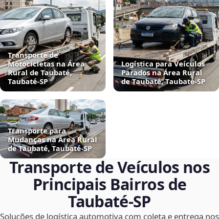
Transporte de
Motocicletas na Área
Logística para Veículos
Rural de Taubaté,
Parados na Área Rural
Taubaté‑SP
de Taubaté, Taubaté‑SP
Transporte para
Mudanças na Área Rural
de Taubaté, Taubaté‑SP
Transporte de Veículos nos
Principais Bairros de
Taubaté‑SP
Soluções de logística automotiva com coleta e entrega nos