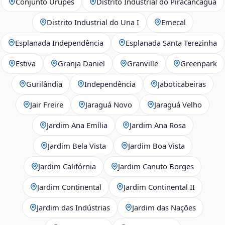
Conjunto Urupês
Distrito Industrial do Piracancaguá
Distrito Industrial do Una I
Emecal
Esplanada Independência
Esplanada Santa Terezinha
Estiva
Granja Daniel
Granville
Greenpark
Gurilândia
Independência
Jaboticabeiras
Jair Freire
Jaraguá Novo
Jaraguá Velho
Jardim Ana Emília
Jardim Ana Rosa
Jardim Bela Vista
Jardim Boa Vista
Jardim Califórnia
Jardim Canuto Borges
Jardim Continental
Jardim Continental II
Jardim das Indústrias
Jardim das Nações