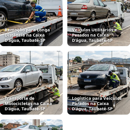
Remoção para Longa
Veículos Utilitários e
Distância na Caixa
Pesados na Caixa
D’água, Taubaté‑SP
D’água, Taubaté‑SP
Transporte de
Logística para Veículos
Motocicletas na Caixa
Parados na Caixa
D’água, Taubaté‑SP
D’água, Taubaté‑SP