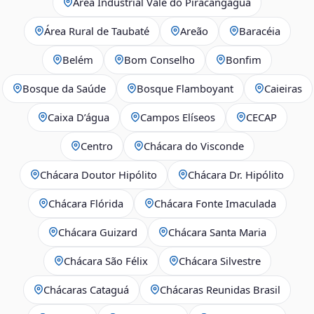
Área Industrial Vale do Piracangaguá
Área Rural de Taubaté
Areão
Baracéia
Belém
Bom Conselho
Bonfim
Bosque da Saúde
Bosque Flamboyant
Caieiras
Caixa D’água
Campos Elíseos
CECAP
Centro
Chácara do Visconde
Chácara Doutor Hipólito
Chácara Dr. Hipólito
Chácara Flórida
Chácara Fonte Imaculada
Chácara Guizard
Chácara Santa Maria
Chácara São Félix
Chácara Silvestre
Chácaras Cataguá
Chácaras Reunidas Brasil