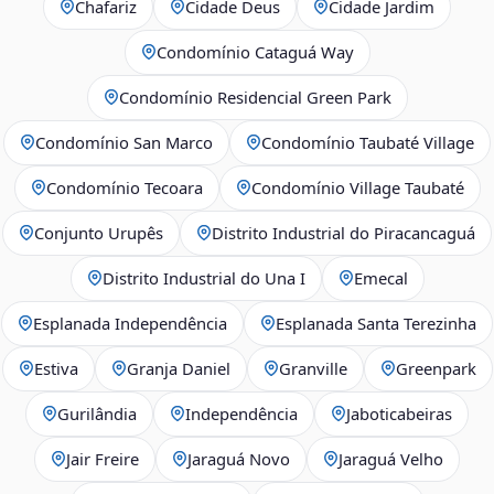
Chafariz
Cidade Deus
Cidade Jardim
Condomínio Cataguá Way
Condomínio Residencial Green Park
Condomínio San Marco
Condomínio Taubaté Village
Condomínio Tecoara
Condomínio Village Taubaté
Conjunto Urupês
Distrito Industrial do Piracancaguá
Distrito Industrial do Una I
Emecal
Esplanada Independência
Esplanada Santa Terezinha
Estiva
Granja Daniel
Granville
Greenpark
Gurilândia
Independência
Jaboticabeiras
Jair Freire
Jaraguá Novo
Jaraguá Velho