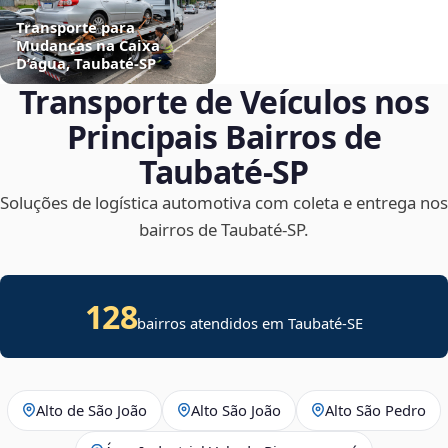
Transporte para
Mudanças na Caixa
D’água, Taubaté‑SP
Transporte de Veículos nos
Principais Bairros de
Taubaté‑SP
Soluções de logística automotiva com coleta e entrega nos
bairros de Taubaté‑SP.
128
bairros atendidos em
Taubaté
-
SE
Alto de São João
Alto São João
Alto São Pedro