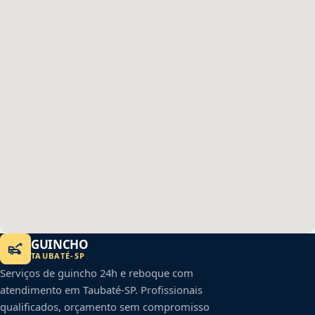
GUINCHO
TAUBATÉ
-
SP
Serviços de guincho 24h e reboque com
atendimento em
Taubaté
-
SP
. Profissionais
qualificados, orçamento sem compromisso