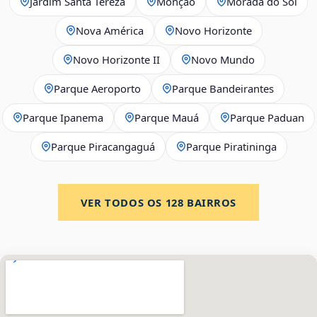
Jardim Santa Tereza
Monção
Morada do Sol
Nova América
Novo Horizonte
Novo Horizonte II
Novo Mundo
Parque Aeroporto
Parque Bandeirantes
Parque Ipanema
Parque Mauá
Parque Paduan
Parque Piracangaguá
Parque Piratininga
VER TODOS OS
128
BAIRROS