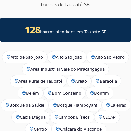
bairros de Taubaté‑SP.
128
bairros atendidos em
Taubaté
-
SE
Alto de São João
Alto São João
Alto São Pedro
Área Industrial Vale do Piracangaguá
Área Rural de Taubaté
Areão
Baracéia
Belém
Bom Conselho
Bonfim
Bosque da Saúde
Bosque Flamboyant
Caieiras
Caixa D’água
Campos Elíseos
CECAP
Centro
Chácara do Visconde