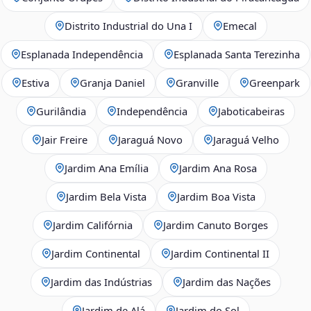
Distrito Industrial do Una I
Emecal
Esplanada Independência
Esplanada Santa Terezinha
Estiva
Granja Daniel
Granville
Greenpark
Gurilândia
Independência
Jaboticabeiras
Jair Freire
Jaraguá Novo
Jaraguá Velho
Jardim Ana Emília
Jardim Ana Rosa
Jardim Bela Vista
Jardim Boa Vista
Jardim Califórnia
Jardim Canuto Borges
Jardim Continental
Jardim Continental II
Jardim das Indústrias
Jardim das Nações
Jardim de Alá
Jardim do Sol