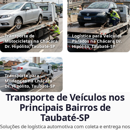
Transporte de
Logística para Veículos
Motocicletas na Chácara
Parados na Chácara Dr.
Dr. Hipólito, Taubaté‑SP
Hipólito, Taubaté‑SP
Transporte para
Mudanças na Chácara
Dr. Hipólito, Taubaté‑SP
Transporte de Veículos nos
Principais Bairros de
Taubaté‑SP
Soluções de logística automotiva com coleta e entrega nos