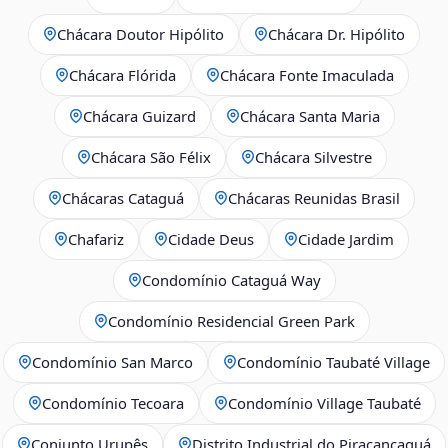
Chácara Doutor Hipólito
Chácara Dr. Hipólito
Chácara Flórida
Chácara Fonte Imaculada
Chácara Guizard
Chácara Santa Maria
Chácara São Félix
Chácara Silvestre
Chácaras Cataguá
Chácaras Reunidas Brasil
Chafariz
Cidade Deus
Cidade Jardim
Condomínio Cataguá Way
Condomínio Residencial Green Park
Condomínio San Marco
Condomínio Taubaté Village
Condomínio Tecoara
Condomínio Village Taubaté
Conjunto Urupês
Distrito Industrial do Piracancaguá