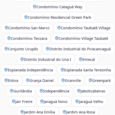
Condomínio Cataguá Way
Condomínio Residencial Green Park
Condomínio San Marco
Condomínio Taubaté Village
Condomínio Tecoara
Condomínio Village Taubaté
Conjunto Urupês
Distrito Industrial do Piracancaguá
Distrito Industrial do Una I
Emecal
Esplanada Independência
Esplanada Santa Terezinha
Estiva
Granja Daniel
Granville
Greenpark
Gurilândia
Independência
Jaboticabeiras
Jair Freire
Jaraguá Novo
Jaraguá Velho
Jardim Ana Emília
Jardim Ana Rosa