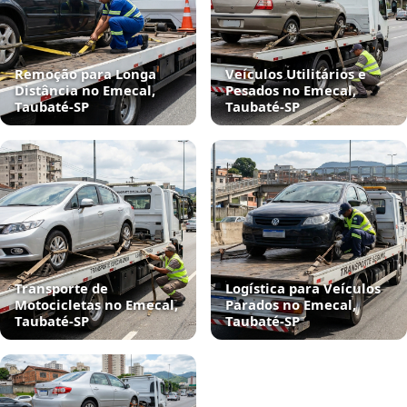
Remoção para Longa
Veículos Utilitários e
Distância no Emecal,
Pesados no Emecal,
Taubaté‑SP
Taubaté‑SP
Transporte de
Logística para Veículos
Motocicletas no Emecal,
Parados no Emecal,
Taubaté‑SP
Taubaté‑SP