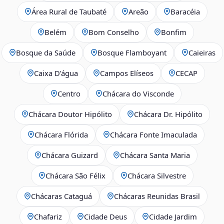
Área Rural de Taubaté
Areão
Baracéia
Belém
Bom Conselho
Bonfim
Bosque da Saúde
Bosque Flamboyant
Caieiras
Caixa D’água
Campos Elíseos
CECAP
Centro
Chácara do Visconde
Chácara Doutor Hipólito
Chácara Dr. Hipólito
Chácara Flórida
Chácara Fonte Imaculada
Chácara Guizard
Chácara Santa Maria
Chácara São Félix
Chácara Silvestre
Chácaras Cataguá
Chácaras Reunidas Brasil
Chafariz
Cidade Deus
Cidade Jardim