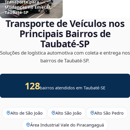
Transporte para
Mudanças no Emecal,
Taubaté‑SP
Transporte de Veículos nos
Principais Bairros de
Taubaté‑SP
Soluções de logística automotiva com coleta e entrega nos
bairros de Taubaté‑SP.
128
bairros atendidos em
Taubaté
-
SE
Alto de São João
Alto São João
Alto São Pedro
Área Industrial Vale do Piracangaguá