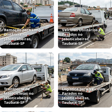
Remoção para Longa
Veículos Utilitários e
Distância no
Pesados no
Jaboticabeiras,
Jaboticabeiras,
Taubaté‑SP
Taubaté‑SP
Transporte de
Logística para Veículos
Motocicletas no
Parados no
Jaboticabeiras,
Jaboticabeiras,
Taubaté‑SP
Taubaté‑SP