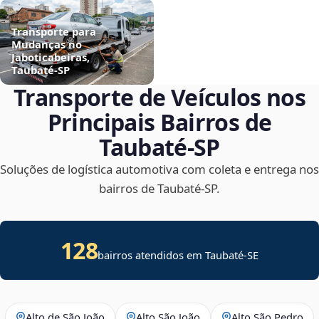
Transporte para
Mudanças no
Jaboticabeiras,
Taubaté‑SP
Transporte de Veículos nos
Principais Bairros de
Taubaté‑SP
Soluções de logística automotiva com coleta e entrega nos
bairros de Taubaté‑SP.
128
bairros atendidos em
Taubaté
-
SE
Alto de São João
Alto São João
Alto São Pedro