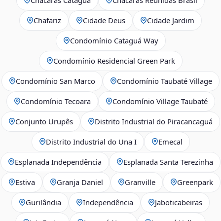
Chafariz
Cidade Deus
Cidade Jardim
Condomínio Cataguá Way
Condomínio Residencial Green Park
Condomínio San Marco
Condomínio Taubaté Village
Condomínio Tecoara
Condomínio Village Taubaté
Conjunto Urupês
Distrito Industrial do Piracancaguá
Distrito Industrial do Una I
Emecal
Esplanada Independência
Esplanada Santa Terezinha
Estiva
Granja Daniel
Granville
Greenpark
Gurilândia
Independência
Jaboticabeiras