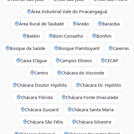
Área Industrial Vale do Piracangaguá
Área Rural de Taubaté
Areão
Baracéia
Belém
Bom Conselho
Bonfim
Bosque da Saúde
Bosque Flamboyant
Caieiras
Caixa D’água
Campos Elíseos
CECAP
Centro
Chácara do Visconde
Chácara Doutor Hipólito
Chácara Dr. Hipólito
Chácara Flórida
Chácara Fonte Imaculada
Chácara Guizard
Chácara Santa Maria
Chácara São Félix
Chácara Silvestre
Chácaras Cataguá
Chácaras Reunidas Brasil