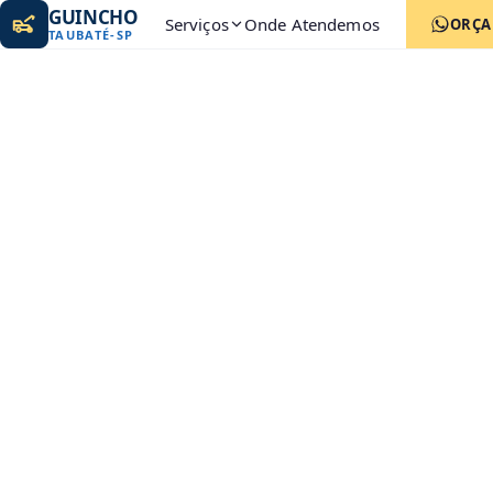
GUINCHO
Serviços
Onde Atendemos
ORÇ
TAUBATÉ
-
SP