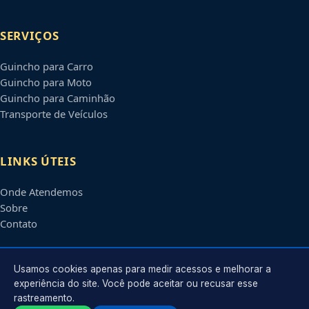
SERVIÇOS
Guincho para Carro
Guincho para Moto
Guincho para Caminhão
Transporte de Veículos
LINKS ÚTEIS
Onde Atendemos
Sobre
Contato
CONTATO
Usamos cookies apenas para medir acessos e melhorar a
experiência do site. Você pode aceitar ou recusar esse
rastreamento.
Atendimento em
Taubaté
-
SP
e regiões parceiras