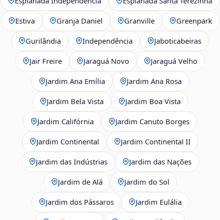
Esplanada Independência
Esplanada Santa Terezinha
Estiva
Granja Daniel
Granville
Greenpark
Gurilândia
Independência
Jaboticabeiras
Jair Freire
Jaraguá Novo
Jaraguá Velho
Jardim Ana Emília
Jardim Ana Rosa
Jardim Bela Vista
Jardim Boa Vista
Jardim Califórnia
Jardim Canuto Borges
Jardim Continental
Jardim Continental II
Jardim das Indústrias
Jardim das Nações
Jardim de Alá
Jardim do Sol
Jardim dos Pássaros
Jardim Eulália