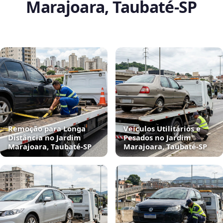
Marajoara, Taubaté‑SP
Remoção para Longa
Veículos Utilitários e
Distância no Jardim
Pesados no Jardim
Marajoara, Taubaté‑SP
Marajoara, Taubaté‑SP