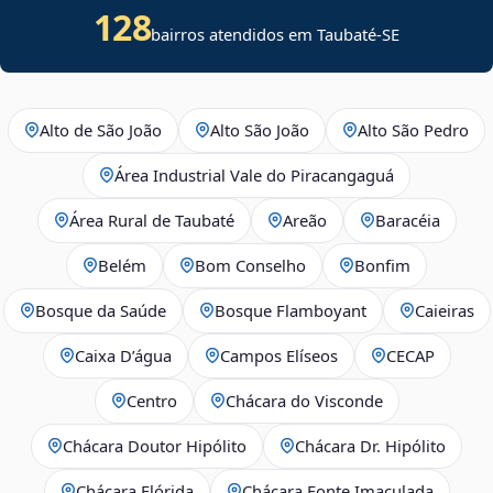
128
bairros atendidos em
Taubaté
-
SE
Alto de São João
Alto São João
Alto São Pedro
Área Industrial Vale do Piracangaguá
Área Rural de Taubaté
Areão
Baracéia
Belém
Bom Conselho
Bonfim
Bosque da Saúde
Bosque Flamboyant
Caieiras
Caixa D’água
Campos Elíseos
CECAP
Centro
Chácara do Visconde
Chácara Doutor Hipólito
Chácara Dr. Hipólito
Chácara Flórida
Chácara Fonte Imaculada