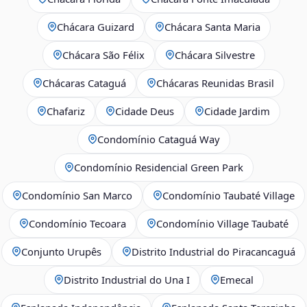
Chácara Guizard
Chácara Santa Maria
Chácara São Félix
Chácara Silvestre
Chácaras Cataguá
Chácaras Reunidas Brasil
Chafariz
Cidade Deus
Cidade Jardim
Condomínio Cataguá Way
Condomínio Residencial Green Park
Condomínio San Marco
Condomínio Taubaté Village
Condomínio Tecoara
Condomínio Village Taubaté
Conjunto Urupês
Distrito Industrial do Piracancaguá
Distrito Industrial do Una I
Emecal