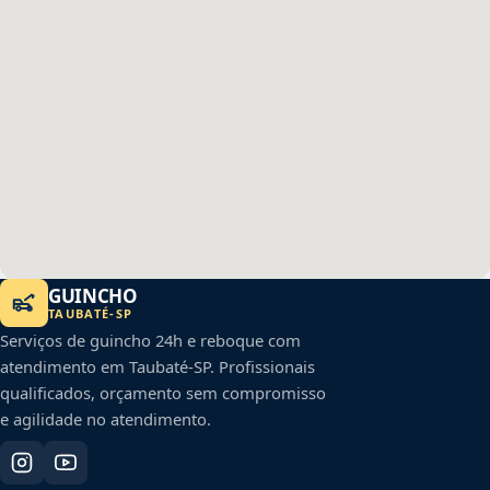
GUINCHO
TAUBATÉ
-
SP
Serviços de guincho 24h e reboque com
atendimento em
Taubaté
-
SP
. Profissionais
qualificados, orçamento sem compromisso
e agilidade no atendimento.