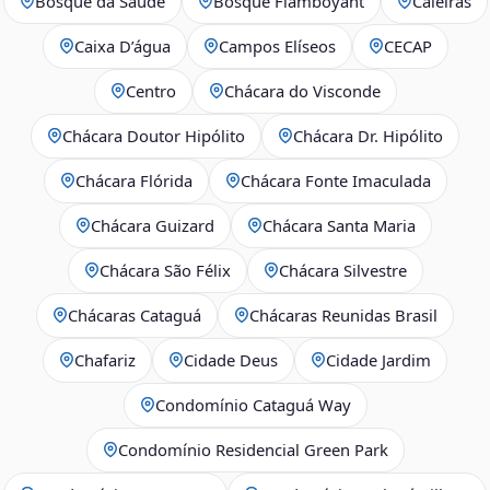
Bosque da Saúde
Bosque Flamboyant
Caieiras
Caixa D’água
Campos Elíseos
CECAP
Centro
Chácara do Visconde
Chácara Doutor Hipólito
Chácara Dr. Hipólito
Chácara Flórida
Chácara Fonte Imaculada
Chácara Guizard
Chácara Santa Maria
Chácara São Félix
Chácara Silvestre
Chácaras Cataguá
Chácaras Reunidas Brasil
Chafariz
Cidade Deus
Cidade Jardim
Condomínio Cataguá Way
Condomínio Residencial Green Park