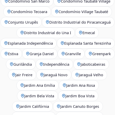
Condomínio San Marco
Condomínio Taubaté Village
Condomínio Tecoara
Condomínio Village Taubaté
Conjunto Urupês
Distrito Industrial do Piracancaguá
Distrito Industrial do Una I
Emecal
Esplanada Independência
Esplanada Santa Terezinha
Estiva
Granja Daniel
Granville
Greenpark
Gurilândia
Independência
Jaboticabeiras
Jair Freire
Jaraguá Novo
Jaraguá Velho
Jardim Ana Emília
Jardim Ana Rosa
Jardim Bela Vista
Jardim Boa Vista
Jardim Califórnia
Jardim Canuto Borges