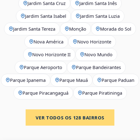
Jardim Santa Cruz
Jardim Santa Inês
Jardim Santa Isabel
Jardim Santa Luzia
Jardim Santa Tereza
Monção
Morada do Sol
Nova América
Novo Horizonte
Novo Horizonte II
Novo Mundo
Parque Aeroporto
Parque Bandeirantes
Parque Ipanema
Parque Mauá
Parque Paduan
Parque Piracangaguá
Parque Piratininga
VER TODOS OS
128
BAIRROS