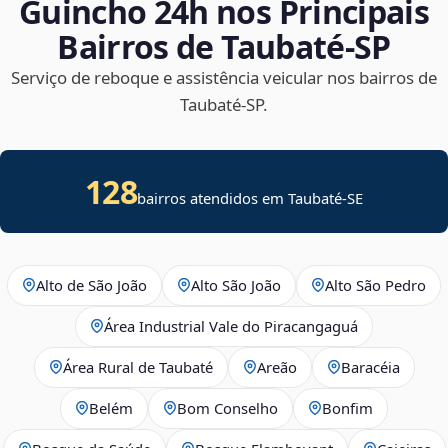
Guincho 24h nos Principais
Bairros de Taubaté‑SP
Serviço de reboque e assistência veicular nos bairros de
Taubaté‑SP.
128
bairros atendidos em
Taubaté
-
SE
Alto de São João
Alto São João
Alto São Pedro
Área Industrial Vale do Piracangaguá
Área Rural de Taubaté
Areão
Baracéia
Belém
Bom Conselho
Bonfim