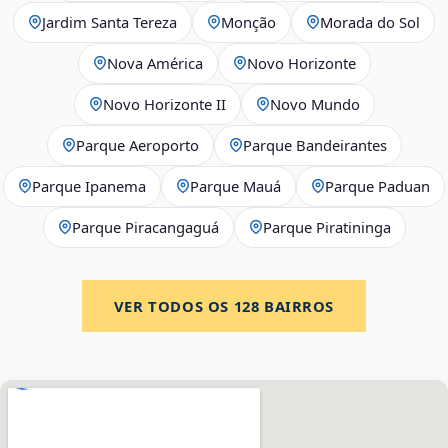
Jardim Santa Tereza
Monção
Morada do Sol
Nova América
Novo Horizonte
Novo Horizonte II
Novo Mundo
Parque Aeroporto
Parque Bandeirantes
Parque Ipanema
Parque Mauá
Parque Paduan
Parque Piracangaguá
Parque Piratininga
VER TODOS OS
128
BAIRROS