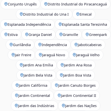
Conjunto Urupês
Distrito Industrial do Piracancaguá
Distrito Industrial do Una I
Emecal
Esplanada Independência
Esplanada Santa Terezinha
Estiva
Granja Daniel
Granville
Greenpark
Gurilândia
Independência
Jaboticabeiras
Jair Freire
Jaraguá Novo
Jaraguá Velho
Jardim Ana Emília
Jardim Ana Rosa
Jardim Bela Vista
Jardim Boa Vista
Jardim Califórnia
Jardim Canuto Borges
Jardim Continental
Jardim Continental II
Jardim das Indústrias
Jardim das Nações