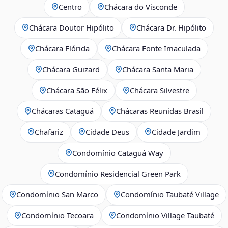
Centro
Chácara do Visconde
Chácara Doutor Hipólito
Chácara Dr. Hipólito
Chácara Flórida
Chácara Fonte Imaculada
Chácara Guizard
Chácara Santa Maria
Chácara São Félix
Chácara Silvestre
Chácaras Cataguá
Chácaras Reunidas Brasil
Chafariz
Cidade Deus
Cidade Jardim
Condomínio Cataguá Way
Condomínio Residencial Green Park
Condomínio San Marco
Condomínio Taubaté Village
Condomínio Tecoara
Condomínio Village Taubaté