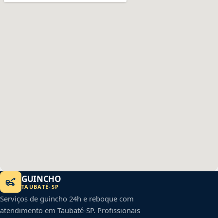
GUINCHO
TAUBATÉ
-
SP
Serviços de guincho 24h e reboque com
atendimento em
Taubaté
-
SP
. Profissionais