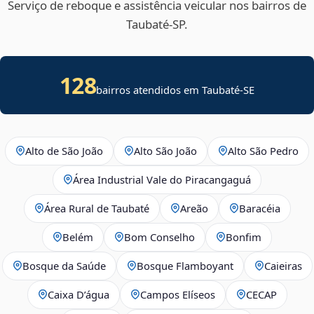
Serviço de reboque e assistência veicular nos bairros de
Taubaté‑SP.
128
bairros atendidos em
Taubaté
-
SE
Alto de São João
Alto São João
Alto São Pedro
Área Industrial Vale do Piracangaguá
Área Rural de Taubaté
Areão
Baracéia
Belém
Bom Conselho
Bonfim
Bosque da Saúde
Bosque Flamboyant
Caieiras
Caixa D’água
Campos Elíseos
CECAP