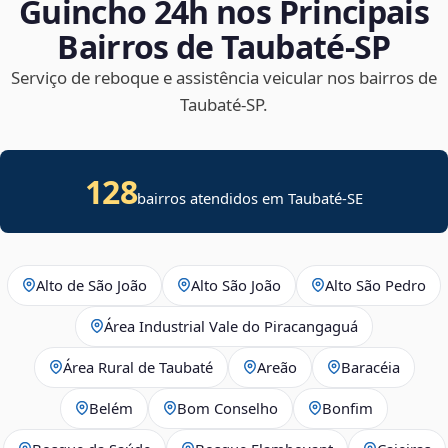
Guincho 24h nos Principais
Bairros de Taubaté‑SP
Serviço de reboque e assistência veicular nos bairros de
Taubaté‑SP.
128
bairros atendidos em
Taubaté
-
SE
Alto de São João
Alto São João
Alto São Pedro
Área Industrial Vale do Piracangaguá
Área Rural de Taubaté
Areão
Baracéia
Belém
Bom Conselho
Bonfim