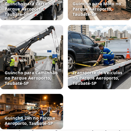
Guincho para Carro no
Guincho para Moto no
Parque Aeroporto,
Parque Aeroporto,
Taubaté‑SP
Taubaté‑SP
Guincho para Caminhão
Transporte de Veículos
no Parque Aeroporto,
no Parque Aeroporto,
Taubaté‑SP
Taubaté‑SP
Guincho 24h no Parque
Aeroporto, Taubaté‑SP