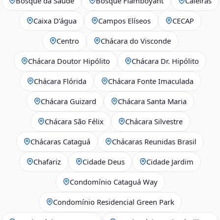
Bosque da Saúde
Bosque Flamboyant
Caieiras
Caixa D’água
Campos Elíseos
CECAP
Centro
Chácara do Visconde
Chácara Doutor Hipólito
Chácara Dr. Hipólito
Chácara Flórida
Chácara Fonte Imaculada
Chácara Guizard
Chácara Santa Maria
Chácara São Félix
Chácara Silvestre
Chácaras Cataguá
Chácaras Reunidas Brasil
Chafariz
Cidade Deus
Cidade Jardim
Condomínio Cataguá Way
Condomínio Residencial Green Park