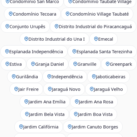
Condomínio San Marco
Condomínio Taubaté Village
Condomínio Tecoara
Condomínio Village Taubaté
Conjunto Urupês
Distrito Industrial do Piracancaguá
Distrito Industrial do Una I
Emecal
Esplanada Independência
Esplanada Santa Terezinha
Estiva
Granja Daniel
Granville
Greenpark
Gurilândia
Independência
Jaboticabeiras
Jair Freire
Jaraguá Novo
Jaraguá Velho
Jardim Ana Emília
Jardim Ana Rosa
Jardim Bela Vista
Jardim Boa Vista
Jardim Califórnia
Jardim Canuto Borges