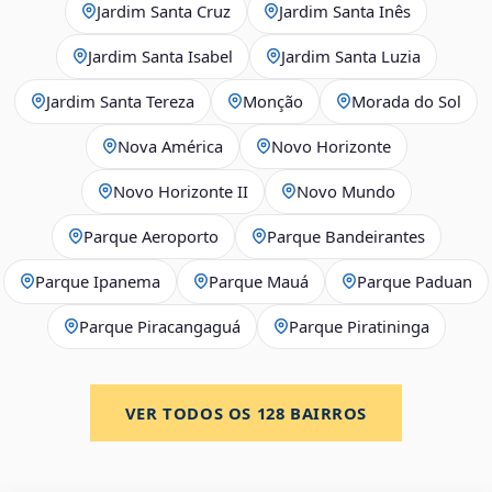
Jardim Santa Cruz
Jardim Santa Inês
Jardim Santa Isabel
Jardim Santa Luzia
Jardim Santa Tereza
Monção
Morada do Sol
Nova América
Novo Horizonte
Novo Horizonte II
Novo Mundo
Parque Aeroporto
Parque Bandeirantes
Parque Ipanema
Parque Mauá
Parque Paduan
Parque Piracangaguá
Parque Piratininga
VER TODOS OS
128
BAIRROS