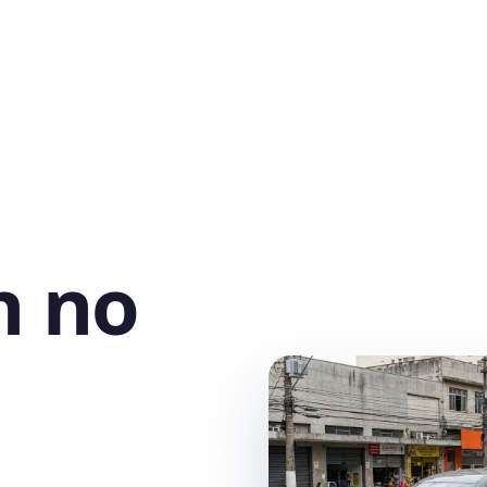
h no
,