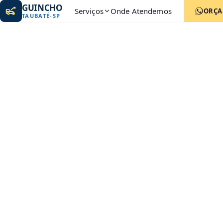
GUINCHO
Serviços
Onde Atendemos
ORÇ
TAUBATÉ
-
SP