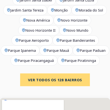
Jardim Santa Tereza
Monção
Morada do Sol
Nova América
Novo Horizonte
Novo Horizonte II
Novo Mundo
Parque Aeroporto
Parque Bandeirantes
Parque Ipanema
Parque Mauá
Parque Paduan
Parque Piracangaguá
Parque Piratininga
VER TODOS OS
128
BAIRROS