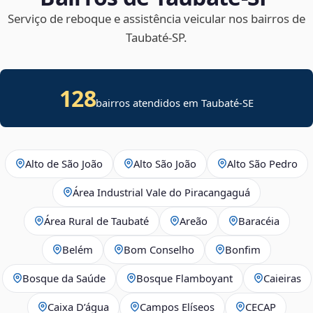
Serviço de reboque e assistência veicular nos bairros de
Taubaté‑SP.
128
bairros atendidos em
Taubaté
-
SE
Alto de São João
Alto São João
Alto São Pedro
Área Industrial Vale do Piracangaguá
Área Rural de Taubaté
Areão
Baracéia
Belém
Bom Conselho
Bonfim
Bosque da Saúde
Bosque Flamboyant
Caieiras
Caixa D’água
Campos Elíseos
CECAP