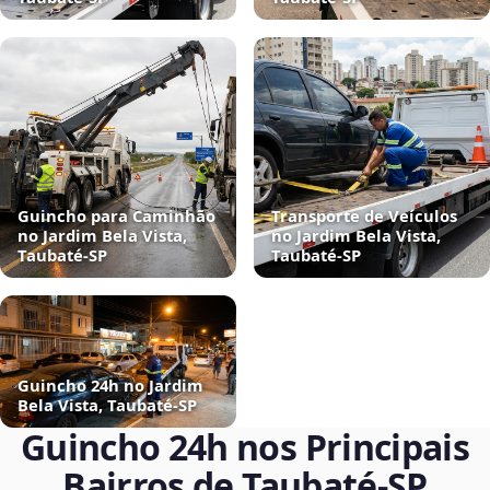
Guincho para Caminhão
Transporte de Veículos
no Jardim Bela Vista,
no Jardim Bela Vista,
Taubaté‑SP
Taubaté‑SP
Guincho 24h no Jardim
Bela Vista, Taubaté‑SP
Guincho 24h nos Principais
Bairros de Taubaté‑SP