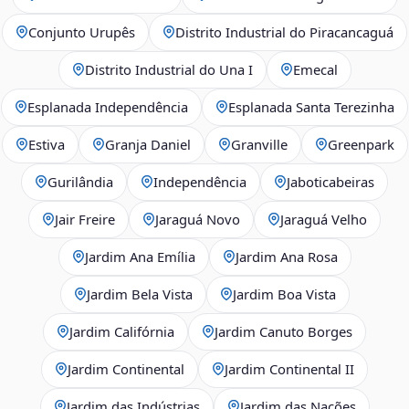
Conjunto Urupês
Distrito Industrial do Piracancaguá
Distrito Industrial do Una I
Emecal
Esplanada Independência
Esplanada Santa Terezinha
Estiva
Granja Daniel
Granville
Greenpark
Gurilândia
Independência
Jaboticabeiras
Jair Freire
Jaraguá Novo
Jaraguá Velho
Jardim Ana Emília
Jardim Ana Rosa
Jardim Bela Vista
Jardim Boa Vista
Jardim Califórnia
Jardim Canuto Borges
Jardim Continental
Jardim Continental II
Jardim das Indústrias
Jardim das Nações