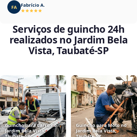
Fabrício A.
FA
Serviços de guincho 24h
realizados no Jardim Bela
Vista, Taubaté‑SP
Guincho para Carro no
Guincho para Moto no
Jardim Bela Vista,
Jardim Bela Vista,
Taubaté‑SP
Taubaté‑SP