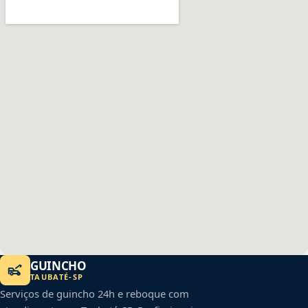
GUINCHO
TAUBATÉ
-
SP
Serviços de guincho 24h e reboque com