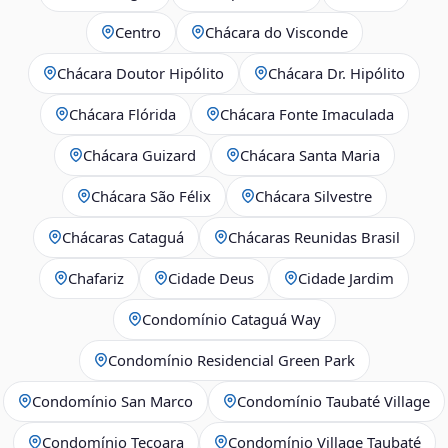
Centro
Chácara do Visconde
Chácara Doutor Hipólito
Chácara Dr. Hipólito
Chácara Flórida
Chácara Fonte Imaculada
Chácara Guizard
Chácara Santa Maria
Chácara São Félix
Chácara Silvestre
Chácaras Cataguá
Chácaras Reunidas Brasil
Chafariz
Cidade Deus
Cidade Jardim
Condomínio Cataguá Way
Condomínio Residencial Green Park
Condomínio San Marco
Condomínio Taubaté Village
Condomínio Tecoara
Condomínio Village Taubaté