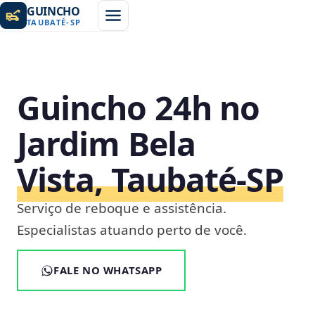
GUINCHO
TAUBATÉ
-
SP
Guincho 24h no
Jardim Bela
Vista, Taubaté‑SP
Serviço de reboque e assistência.
Especialistas atuando perto de você.
FALE NO WHATSAPP