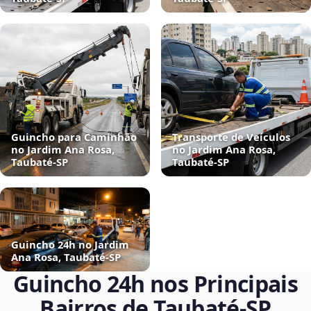
Guincho para Caminhão
Transporte de Veículos
no Jardim Ana Rosa,
no Jardim Ana Rosa,
Taubaté‑SP
Taubaté‑SP
Guincho 24h no Jardim
Ana Rosa, Taubaté‑SP
Guincho 24h nos Principais
Bairros de Taubaté‑SP