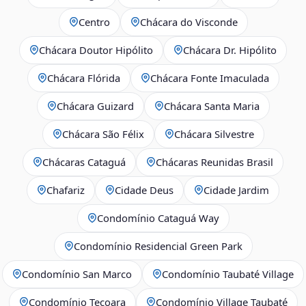
Centro
Chácara do Visconde
Chácara Doutor Hipólito
Chácara Dr. Hipólito
Chácara Flórida
Chácara Fonte Imaculada
Chácara Guizard
Chácara Santa Maria
Chácara São Félix
Chácara Silvestre
Chácaras Cataguá
Chácaras Reunidas Brasil
Chafariz
Cidade Deus
Cidade Jardim
Condomínio Cataguá Way
Condomínio Residencial Green Park
Condomínio San Marco
Condomínio Taubaté Village
Condomínio Tecoara
Condomínio Village Taubaté