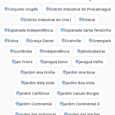
Conjunto Urupês
Distrito Industrial do Piracancaguá
Distrito Industrial do Una I
Emecal
Esplanada Independência
Esplanada Santa Terezinha
Estiva
Granja Daniel
Granville
Greenpark
Gurilândia
Independência
Jaboticabeiras
Jair Freire
Jaraguá Novo
Jaraguá Velho
Jardim Ana Emília
Jardim Ana Rosa
Jardim Bela Vista
Jardim Boa Vista
Jardim Califórnia
Jardim Canuto Borges
Jardim Continental
Jardim Continental II
Jardim das Indústrias
Jardim das Nações