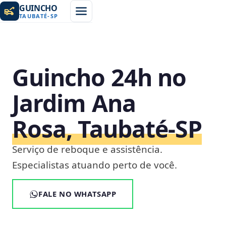
GUINCHO
TAUBATÉ
-
SP
Guincho 24h no
Jardim Ana
Rosa, Taubaté‑SP
Serviço de reboque e assistência.
Especialistas atuando perto de você.
FALE NO WHATSAPP