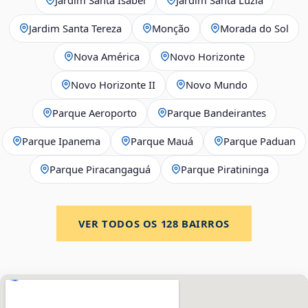
Jardim Santa Tereza
Monção
Morada do Sol
Nova América
Novo Horizonte
Novo Horizonte II
Novo Mundo
Parque Aeroporto
Parque Bandeirantes
Parque Ipanema
Parque Mauá
Parque Paduan
Parque Piracangaguá
Parque Piratininga
VER TODOS OS
128
BAIRROS