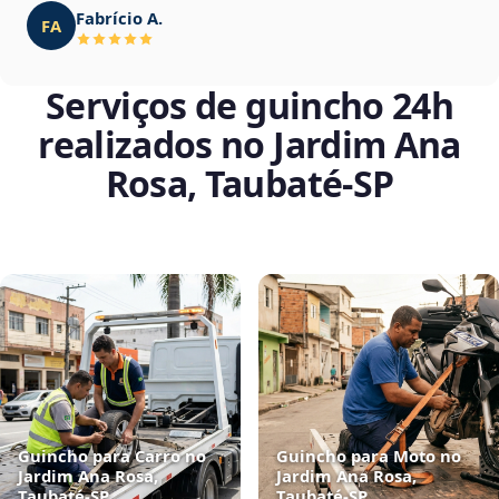
Fabrício A.
FA
Serviços de guincho 24h
realizados no Jardim Ana
Rosa, Taubaté‑SP
Guincho para Carro no
Guincho para Moto no
Jardim Ana Rosa,
Jardim Ana Rosa,
Taubaté‑SP
Taubaté‑SP