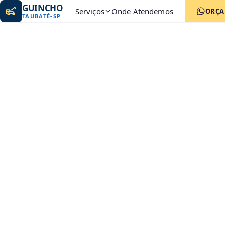
GUINCHO
Serviços
Onde Atendemos
ORÇ
TAUBATÉ
-
SP