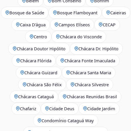
Belém
Bom Conselho
Bonfim
Bosque da Saúde
Bosque Flamboyant
Caieiras
Caixa D’água
Campos Elíseos
CECAP
Centro
Chácara do Visconde
Chácara Doutor Hipólito
Chácara Dr. Hipólito
Chácara Flórida
Chácara Fonte Imaculada
Chácara Guizard
Chácara Santa Maria
Chácara São Félix
Chácara Silvestre
Chácaras Cataguá
Chácaras Reunidas Brasil
Chafariz
Cidade Deus
Cidade Jardim
Condomínio Cataguá Way