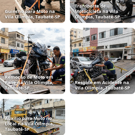
Transporte de
Guincho para Moto na
Motocicleta na Vila
Vila Olímpia, Taubaté‑SP
Olímpia, Taubaté‑SP
Remoção de Moto em
Pane na Vila Olímpia,
Resgate em Acidente na
Taubaté‑SP
Vila Olímpia, Taubaté‑SP
Auxílio para Moto no
Local na Vila Olímpia,
Taubaté‑SP