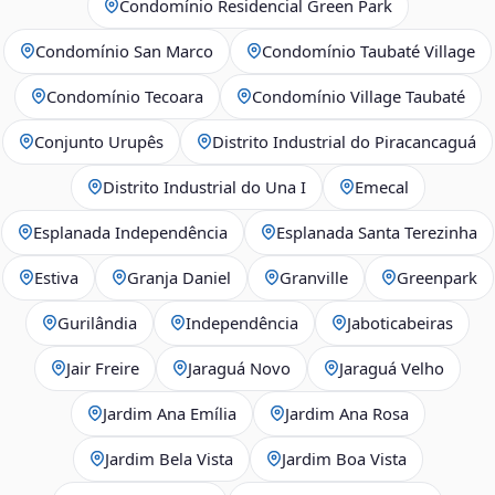
Condomínio Residencial Green Park
Condomínio San Marco
Condomínio Taubaté Village
Condomínio Tecoara
Condomínio Village Taubaté
Conjunto Urupês
Distrito Industrial do Piracancaguá
Distrito Industrial do Una I
Emecal
Esplanada Independência
Esplanada Santa Terezinha
Estiva
Granja Daniel
Granville
Greenpark
Gurilândia
Independência
Jaboticabeiras
Jair Freire
Jaraguá Novo
Jaraguá Velho
Jardim Ana Emília
Jardim Ana Rosa
Jardim Bela Vista
Jardim Boa Vista