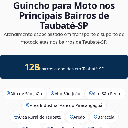
Guincho para Moto nos
Principais Bairros de
Taubaté‑SP
Atendimento especializado em transporte e suporte de
motocicletas nos bairros de Taubaté‑SP.
128
bairros atendidos em
Taubaté
-
SE
Alto de São João
Alto São João
Alto São Pedro
Área Industrial Vale do Piracangaguá
Área Rural de Taubaté
Areão
Baracéia