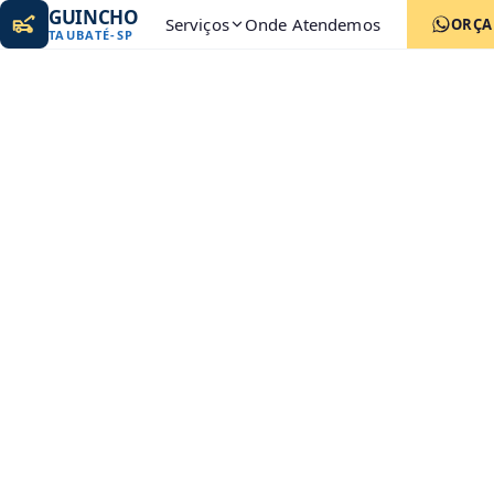
GUINCHO
Serviços
Onde Atendemos
ORÇ
TAUBATÉ
-
SP