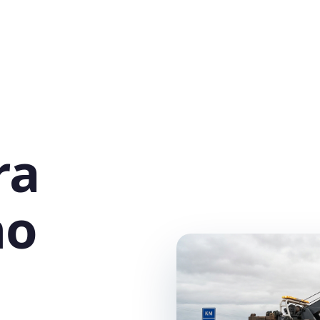
ra
no