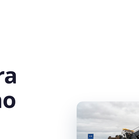
ra
no