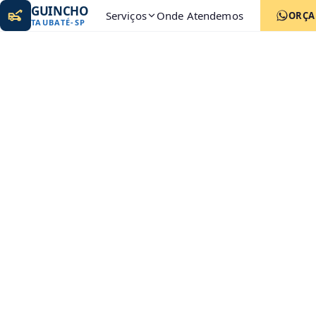
GUINCHO
Serviços
Onde Atendemos
ORÇ
TAUBATÉ
-
SP