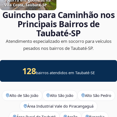
Vila Costa, Taubaté‑SP
Guincho para Caminhão nos
Principais Bairros de
Taubaté‑SP
Atendimento especializado em socorro para veículos
pesados nos bairros de Taubaté‑SP.
128
bairros atendidos em
Taubaté
-
SE
Alto de São João
Alto São João
Alto São Pedro
Área Industrial Vale do Piracangaguá
Área Rural de Taubaté
Areão
Baracéia