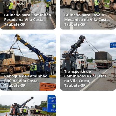
Guincho para Caminhão
Guincho para Cavalo
Pesado na Vila Costa,
Mecânico na Vila Costa,
Taubaté‑SP
Taubaté‑SP
Transporte de
Reboque de Caminhão
Caminhões e Carretas
Baú na Vila Costa,
na Vila Costa,
Taubaté‑SP
Taubaté‑SP
Socorro em Rodovias na