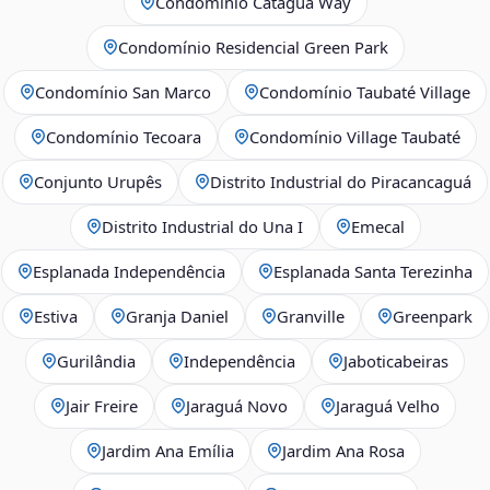
Condomínio Cataguá Way
Condomínio Residencial Green Park
Condomínio San Marco
Condomínio Taubaté Village
Condomínio Tecoara
Condomínio Village Taubaté
Conjunto Urupês
Distrito Industrial do Piracancaguá
Distrito Industrial do Una I
Emecal
Esplanada Independência
Esplanada Santa Terezinha
Estiva
Granja Daniel
Granville
Greenpark
Gurilândia
Independência
Jaboticabeiras
Jair Freire
Jaraguá Novo
Jaraguá Velho
Jardim Ana Emília
Jardim Ana Rosa