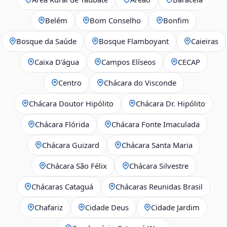
Belém
Bom Conselho
Bonfim
Bosque da Saúde
Bosque Flamboyant
Caieiras
Caixa D’água
Campos Elíseos
CECAP
Centro
Chácara do Visconde
Chácara Doutor Hipólito
Chácara Dr. Hipólito
Chácara Flórida
Chácara Fonte Imaculada
Chácara Guizard
Chácara Santa Maria
Chácara São Félix
Chácara Silvestre
Chácaras Cataguá
Chácaras Reunidas Brasil
Chafariz
Cidade Deus
Cidade Jardim